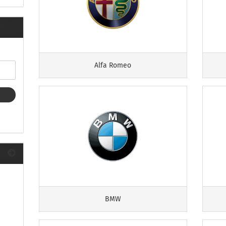
ule Montagekits 40.. für 753
ßsatz Fahrzeuge mit
tegrierter Reling
ule Montagekits 60.. für 7106
ßsatz Fahrzeuge mit
tegrierter Reling
Alfa Romeo
ule Montagekits 70.. für 7107
ßsatz Fahrzeuge mit
xpunkte
ubehör anzeigen
ule Ersatzteile
epäck und Reisetaschen
hliesszylinder
ebstahlschutz
BMW
ule Professional