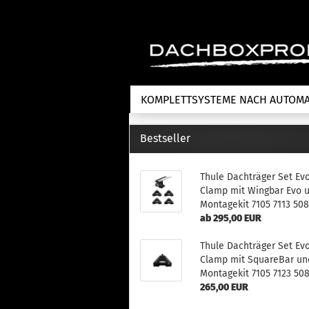
KOMPLETTSYSTEME NACH AUTOM
Bestseller
Fahrradträger anzeigen
T
Thule Dachträger Set Ev
Dachfahrradträger
La
Clamp mit Wingbar Evo 
Heckklappenfahrradträger
La
Montagekit 7105 7113 50
Anhängekupplungsträger
Un
ab 295,00 EUR
E-Bike Fahrradträger
Th
Thule Dachträger Set Ev
Cl
Zubehör Fahrradträger
Clamp mit SquareBar un
n
Montagekit 7105 7123 50
Th
265,00 EUR
mi