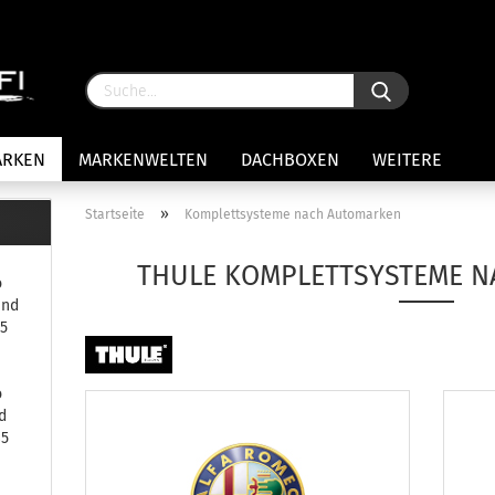
ARKEN
MARKENWELTEN
DACHBOXEN
WEITERE
»
Startseite
Komplettsysteme nach Automarken
rägersysteme anzeigen
THULE KOMPLETTSYSTEME 
o
stenträgerfüße
und
ststreben
85
Konto 
iversaltträger Reling
Passw
ule Montagekits 50.. für 7105
o
amp Fußsatz Fahrzeuge mit
d
ormalen Dach
85
ule Kits 30.. für 753 Fußsatz
t Fixpunkte