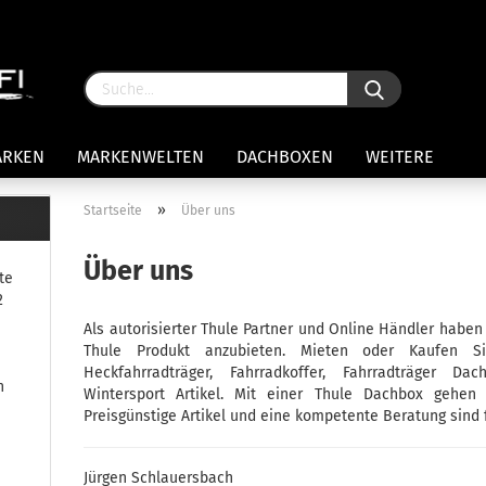
ARKEN
MARKENWELTEN
DACHBOXEN
WEITERE
»
Startseite
Über uns
rägersysteme anzeigen
Über uns
te
stenträgerfüße
2
ststreben
Als autorisierter Thule Partner und Online Händler habe
Konto 
iversaltträger Reling
Thule Produkt anzubieten. Mieten oder Kaufen Sie
Passw
ule Montagekits 50.. für 7105
Heckfahrradträger, Fahrradkoffer, Fahrradträger Da
n
amp Fußsatz Fahrzeuge mit
Wintersport Artikel. Mit einer Thule Dachbox gehen
ormalen Dach
Preisgünstige Artikel und eine kompetente Beratung sind f
ule Kits 30.. für 753 Fußsatz
t Fixpunkte
Jürgen Schlauersbach