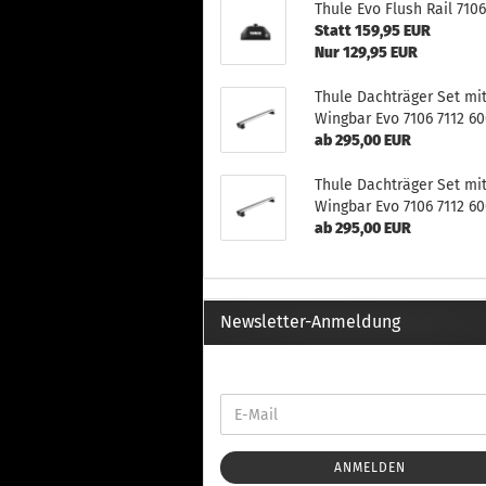
Th
Thule Evo Flush Rail 710
Fu
Statt 159,95 EUR
in
Nur 129,95 EUR
Th
Fu
Thule Dachträger Set mi
in
Wingbar Evo 7106 7112 6
ab 295,00 EUR
Th
Fu
Thule Dachträger Set mi
Fi
Wingbar Evo 7106 7112 60
ab 295,00 EUR
Wintersport anzeigen
Z
Newsletter-Anmeldung
Dachskiträger
Th
G
Sc
Di
Th
ANMELDEN