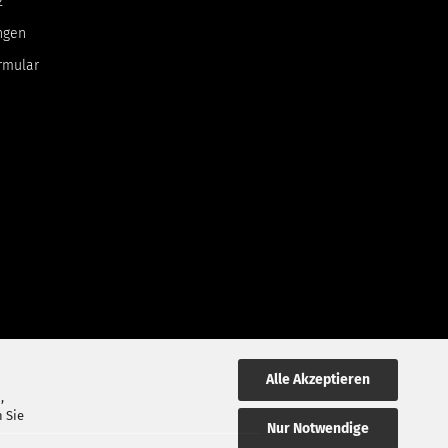
z
ngen
rmular
Alle Akzeptieren
,
 Sie
Nur Notwendige