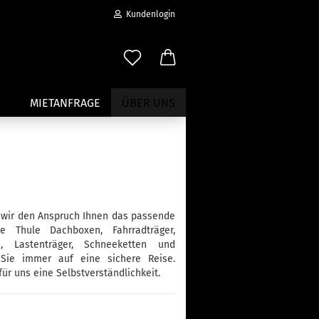
Kundenlogin
MIETANFRAGE
ÜBER UNS
Wassersport anzeigen
Paddleboard Traeger
Kajak und Kanuträger
n wir den Anspruch Ihnen das passende
erstellen
Träger für Surfbretter
 Thule Dachboxen, Fahrradträger,
ort vergessen?
Zubehör für Wassersportträger
ch, Lastenträger, Schneeketten und
 Sie immer auf eine sichere Reise.
ür uns eine Selbstverständlichkeit.