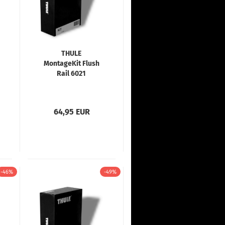
THULE
MontageKit Flush
Rail 6021
64,95 EUR
-46%
-49%