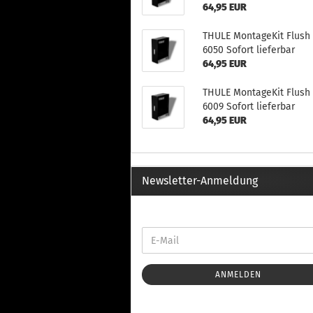
Th
64,95 EUR
Fu
in
THULE MontageKit Flush 
Th
6050 Sofort lieferbar
Fu
64,95 EUR
in
THULE MontageKit Flush 
Th
6009 Sofort lieferbar
Fu
64,95 EUR
Fi
Newsletter-Anmeldung
Wintersport anzeigen
Z
Dachskiträger
Th
G
Sc
Di
ANMELDEN
Th