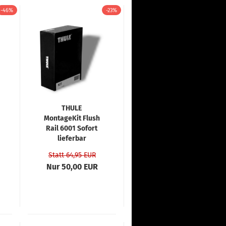
-46%
-23%
THULE
MontageKit Flush
Rail 6001 Sofort
lieferbar
Statt 64,95 EUR
Nur 50,00 EUR