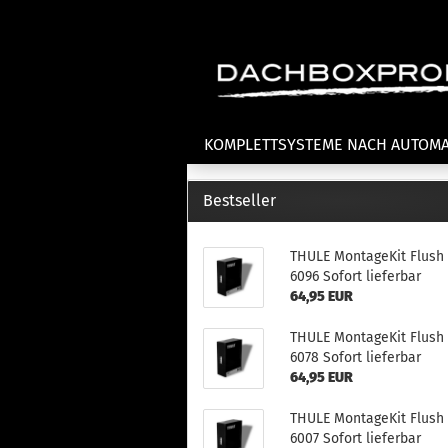
KOMPLETTSYSTEME NACH AUTOM
Bestseller
Fahrradträger anzeigen
T
THULE MontageKit Flush 
Dachfahrradträger
La
6096 Sofort lieferbar
Heckklappenfahrradträger
La
64,95 EUR
Anhängekupplungsträger
Un
E-Bike Fahrradträger
Th
THULE MontageKit Flush 
Cl
6078 Sofort lieferbar
Zubehör Fahrradträger
n
64,95 EUR
Th
THULE MontageKit Flush 
mi
6007 Sofort lieferbar