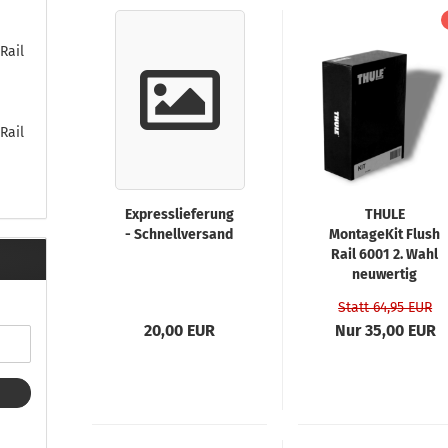
ule Montagekits 40.. für 753
ßsatz Fahrzeuge mit
tegrierter Reling
Rail
ule Montagekits 60.. für 7106
ßsatz Fahrzeuge mit
tegrierter Reling
Rail
ule Montagekits 70.. für 7107
ßsatz Fahrzeuge mit
xpunkte
Expresslieferung
THULE
- Schnellversand
MontageKit Flush
Rail 6001 2. Wahl
ubehör anzeigen
neuwertig
ule Ersatzteile
Statt 64,95 EUR
epäck und Reisetaschen
20,00 EUR
Nur 35,00 EUR
hliesszylinder
ebstahlschutz
ule Professional