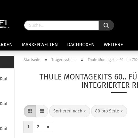
ARKEN
MARKENWELTEN
DACHBOXEN
WEITERE
»
»
Startseite
Trägersysteme
Thule Montagekits 60.. für 710
rägersysteme anzeigen
THULE MONTAGEKITS 60.. F
Rail
stenträgerfüße
INTEGRIERTER R
ststreben
Konto 
iversaltträger Reling
Passw
ule Montagekits 50.. für 7105
Rail
amp Fußsatz Fahrzeuge mit
Sortieren nach
80 pro Seite
ormalen Dach
ule Kits 30.. für 753 Fußsatz
1
2
»
Rail
t Fixpunkte