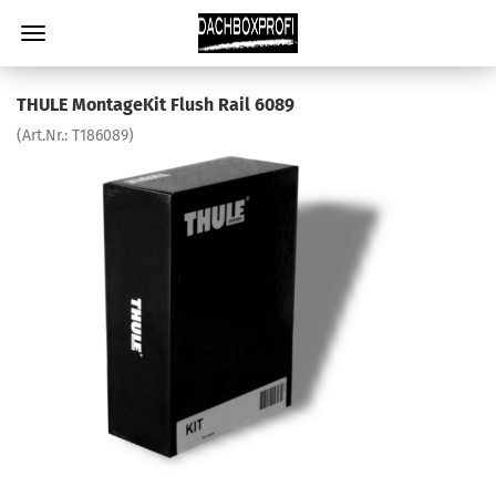
THULE MontageKit Flush Rail 6089
(Art.Nr.:
T186089
)