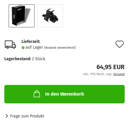
Lieferzeit:
A
auf Lager
(Ausland abweichend)
d
Lagerbestand:
2
Stück
M
64,95 EUR
inkl. 19% MwSt. zzgl.
Versand
In den Warenkorb
Frage zum Produkt