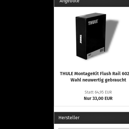
Th
Angebote
Fu
in
Th
Fu
in
Th
Fu
Fi
THULE MontageKit Flush Rail 602
Wintersport anzeigen
Z
Wahl neuwertig gebraucht
Dachskiträger
Th
Statt 64,95 EUR
G
Nur 33,00 EUR
Sc
Di
Th
Hersteller