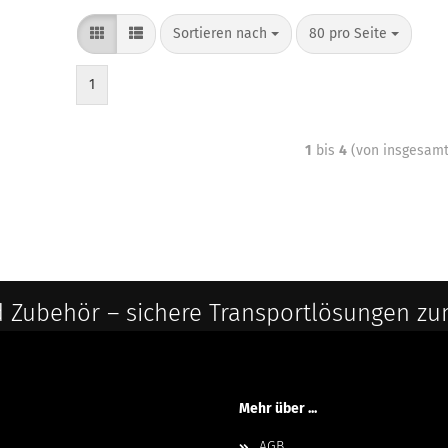
Sortieren nach
80 pro Seite
1
1
bis
4
(von insgesam
 Zubehör – sichere Transportlösungen zu
Mehr über ...
AGB