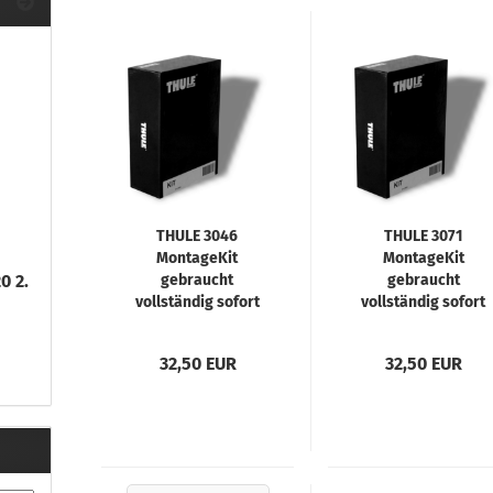
ule Montagekits 40.. für 753
ßsatz Fahrzeuge mit
tegrierter Reling
ule Montagekits 60.. für 7106
ßsatz Fahrzeuge mit
tegrierter Reling
ule Montagekits 70.. für 7107
ßsatz Fahrzeuge mit
xpunkte
THULE 3046
THULE 3071
MontageKit
MontageKit
0 2.
gebraucht
gebraucht
ubehör anzeigen
vollständig sofort
vollständig sofort
lieferbar
lieferbar
ule Ersatzteile
epäck und Reisetaschen
32,50 EUR
32,50 EUR
hliesszylinder
ebstahlschutz
ule Professional