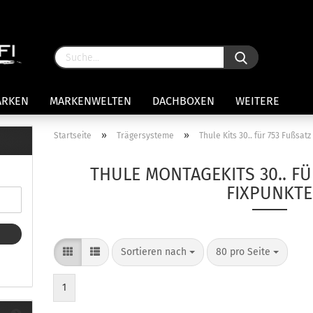
ARKEN
MARKENWELTEN
DACHBOXEN
WEITERE
»
»
Startseite
Trägersysteme
Thule Kits 30.. für 753 Fußsatz
rägersysteme anzeigen
THULE MONTAGEKITS 30.. F
stenträgerfüße
FIXPUNKTE
ststreben
Konto 
iversaltträger Reling
Passw
ule Montagekits 50.. für 7105
amp Fußsatz Fahrzeuge mit
Sortieren nach
80 pro Seite
ormalen Dach
ule Kits 30.. für 753 Fußsatz
1
t Fixpunkte