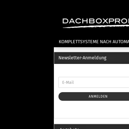
KOMPLETTSYSTEME NACH AUTOM
Newsletter-Anmeldung
Fahrradträger anzeigen
T
Dachfahrradträger
La
Heckklappenfahrradträger
La
Anhängekupplungsträger
Un
E-Bike Fahrradträger
ANMELDEN
Th
Cl
Zubehör Fahrradträger
n
Th
mi