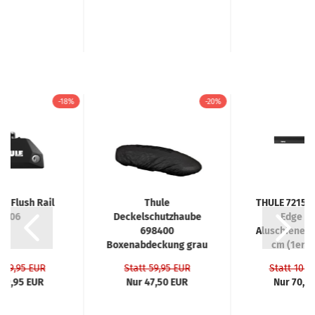
-18%
-20%
vo Flush Rail
Thule
THULE 7215b
7106
Deckelschutzhaube
Edge bl
698400
Aluschienenp
Boxenabdeckung grau
cm (1er Pa
Cover Size 4
 159,95 EUR
Statt 59,95 EUR
Statt 104,
129,95 EUR
Nur 47,50 EUR
Nur 70,0