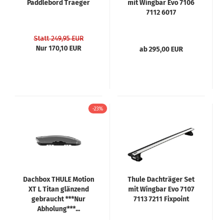
Paddlebord Traeger
mit Wingbar Evo 7106
7112 6017
Statt 249,95 EUR
Nur 170,10 EUR
ab 295,00 EUR
-23%
Dachbox THULE Motion
Thule Dachträger Set
XT L Titan glänzend
mit Wingbar Evo 7107
gebraucht ***Nur
7113 7211 Fixpoint
Abholung***...