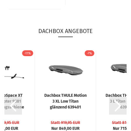
DACHBOX ANGEBOTE
-11%
-7%
VeloSpace XT
Dachbox THULE Motion
Dachbox THUL
dapter 9381
3 XL Low Titan
3 L Titan g
rungsschiene
glänzend 639401
63970
 189,95 EUR
Statt 919,95 EUR
Statt 819,
169,00 EUR
Nur 849,00 EUR
Nur 715,0