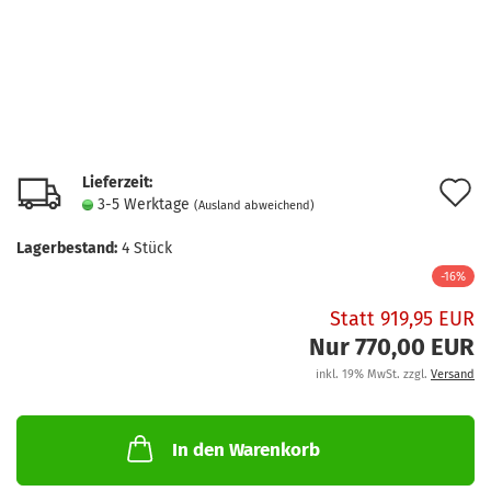
Lieferzeit:
A
3-5 Werktage
(Ausland abweichend)
d
Lagerbestand:
4
Stück
M
-16%
Statt 919,95 EUR
Nur 770,00 EUR
inkl. 19% MwSt. zzgl.
Versand
In den Warenkorb