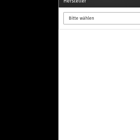
Th
Hersteller
Fu
in
Th
Fu
in
Th
Fu
Fi
Wintersport anzeigen
Z
Dachskiträger
Th
G
Sc
Di
Th