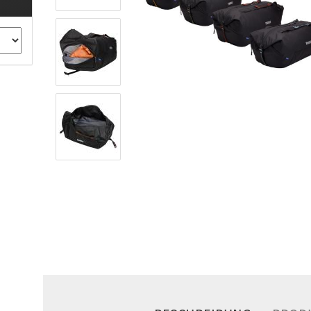
ule Montagekits 40.. für 753
ßsatz Fahrzeuge mit
tegrierter Reling
ule Montagekits 60.. für 7106
ßsatz Fahrzeuge mit
tegrierter Reling
ule Montagekits 70.. für 7107
ßsatz Fahrzeuge mit
xpunkte
ubehör anzeigen
ule Ersatzteile
epäck und Reisetaschen
hliesszylinder
ebstahlschutz
ule Professional