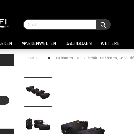
ARKEN
MARKENWELTEN
DACHBOXEN
WEITERE
»
»
Startseite
Dachboxen
Zubehör Dachboxen/Gepäckk
rägersysteme anzeigen
stenträgerfüße
ststreben
Konto 
iversaltträger Reling
Passw
ule Montagekits 50.. für 7105
amp Fußsatz Fahrzeuge mit
ormalen Dach
ule Kits 30.. für 753 Fußsatz
t Fixpunkte