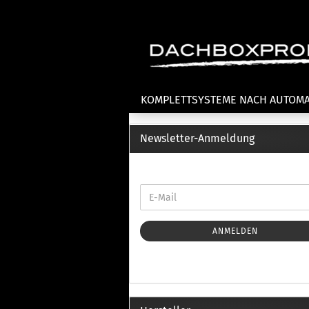
KOMPLETTSYSTEME NACH AUTOM
Newsletter-Anmeldung
Fahrradträger anzeigen
T
Dachfahrradträger
La
Heckklappenfahrradträger
La
Anhängekupplungsträger
Un
E-Bike Fahrradträger
ANMELDEN
Th
Cl
Zubehör Fahrradträger
n
Th
mi