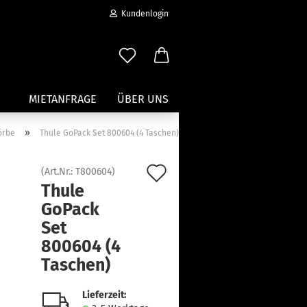
Kundenlogin
MIETANFRAGE
ÜBER UNS
»
örbe
Thule GoPack Set 800604 (4 Taschen)
Wassersport anzeigen
Auf
(Art.Nr.:
T800604
)
Paddleboard Traeger
Thule
den
Kajak und Kanuträger
GoPack
erstellen
Träger für Surfbretter
Merkzettel
Set
ort vergessen?
Zubehör für Wassersportträger
800604 (4
Taschen)
Lieferzeit: