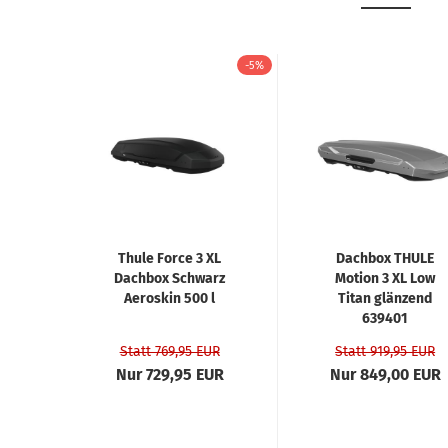
-5%
Thule Force 3 XL
Dachbox THULE
Dachbox Schwarz
Motion 3 XL Low
Aeroskin 500 l
Titan glänzend
639401
Statt 769,95 EUR
Statt 919,95 EUR
Nur 729,95 EUR
Nur 849,00 EUR