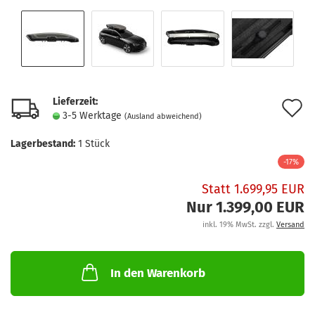
Lieferzeit:
A
3-5 Werktage
(Ausland abweichend)
d
Lagerbestand:
1
Stück
M
-17%
Statt 1.699,95 EUR
Nur 1.399,00 EUR
inkl. 19% MwSt. zzgl.
Versand
In den Warenkorb