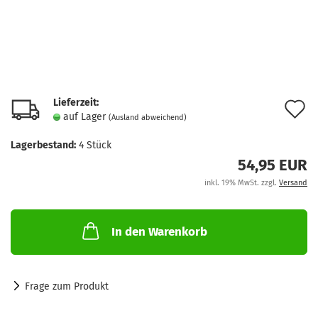
Lieferzeit:
A
auf Lager
(Ausland abweichend)
d
Lagerbestand:
4
Stück
M
54,95 EUR
inkl. 19% MwSt. zzgl.
Versand
In den Warenkorb
Frage zum Produkt