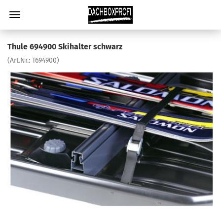
Thule 694900 Skihalter schwarz
(Art.Nr.:
T694900
)