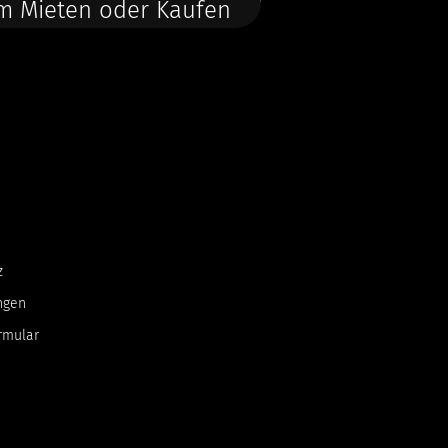
m Mieten oder Kaufen
z
ngen
rmular