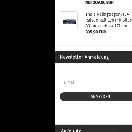
Th
Nur 209,00 EUR
Fu
in
Thule Relingträger 7104
Th
Raised Rail Evo mit Slid
Fu
891 ausziehbar 127 cm
in
395,90 EUR
Th
Fu
Fi
Newsletter-Anmeldung
Wintersport anzeigen
Z
Dachskiträger
Th
G
ANMELDEN
Sc
Di
Th
Angebote