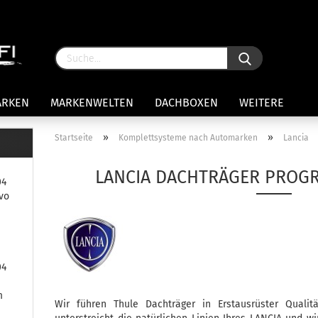
ARKEN
MARKENWELTEN
DACHBOXEN
WEITERE
»
»
Startseite
Komplettsysteme nach Automarken
Lancia
rägersysteme anzeigen
LANCIA DACHTRÄGER PROG
04
stenträgerfüße
vo
ststreben
Konto 
iversaltträger Reling
Passw
ule Montagekits 50.. für 7105
amp Fußsatz Fahrzeuge mit
04
ormalen Dach
ule Kits 30.. für 753 Fußsatz
m
t Fixpunkte
Wir führen Thule Dachträger in Erstausrüster Qualit