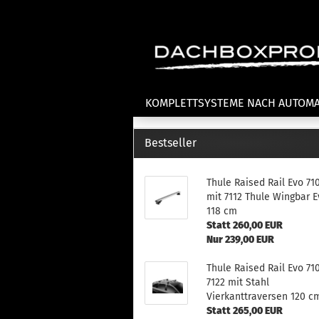
KOMPLETTSYSTEME NACH AUTOM
Bestseller
Fahrradträger anzeigen
T
Thule Raised Rail Evo 71
Dachfahrradträger
La
mit 7112 Thule Wingbar E
Heckklappenfahrradträger
La
118 cm
Anhängekupplungsträger
Un
Statt 260,00 EUR
E-Bike Fahrradträger
Nur 239,00 EUR
Th
Cl
Zubehör Fahrradträger
Thule Raised Rail Evo 71
n
7122 mit Stahl
Th
Vierkanttraversen 120 c
mi
Statt 265,00 EUR