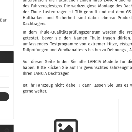
ule Montagekits 40.. für 753
unterstreicht die natürlichen Linien Ihres LANCIA und w
ßsatz Fahrzeuge mit
des Fahrzeugdesigns. Die werkzeuglose Montage des Dach
tegrierter Reling
der Thule Lastenträger ist TÜV geprüft und mit dem GS-
Haltbarkeit und Sicherheit sind dabei ebenso Produkt
ule Montagekits 60.. für 7106
eBar
Dachträgers.
ßsatz Fahrzeuge mit
tegrierter Reling
In dem Thule-Qualitätsprüfungszentrum werden die Pr
getestet, bevor sie den Namen Thule tragen dürfen.
ule Montagekits 70.. für 7107
umfassendes Testprogramm: von extremer Hitze, eisige
ßsatz Fahrzeuge mit
Fallprüfungen und Windkanaltests bis hin zu Dehnungs-, A
xpunkte
Auf dieser Seite finden Sie alle LANCIA Modelle für 
haben. Bitte klicken Sie auf Ihr gewünschtes Fahrzeugmod
Ihren LANCIA Dachträger.
ubehör anzeigen
Ist Ihr Fahrzeug nicht dabei ? dann lassen Sie uns es 
ule Ersatzteile
gerne weiter.
epäck und Reisetaschen
hliesszylinder
ebstahlschutz
ule Professional