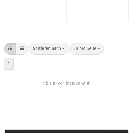
Sortieren nach
80 pro Seite
1
1
bis
8
(von insgesamt
8
)