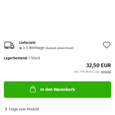
Lieferzeit:
A
3-5 Werktage
(Ausland abweichend)
d
Lagerbestand:
1
Stück
M
32,50 EUR
inkl. 19% MwSt. zzgl.
Versand
In den Warenkorb
Frage zum Produkt