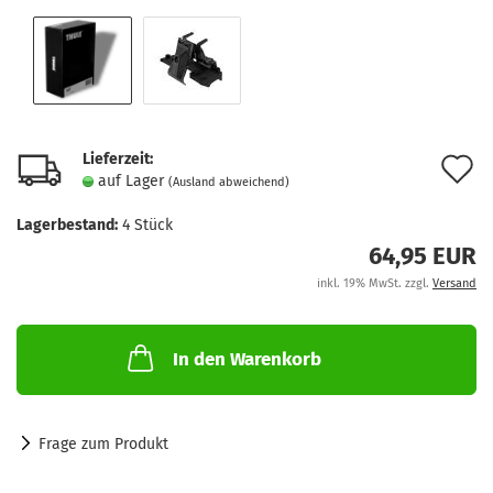
Lieferzeit:
A
auf Lager
(Ausland abweichend)
d
Lagerbestand:
4
Stück
M
64,95 EUR
inkl. 19% MwSt. zzgl.
Versand
In den Warenkorb
Frage zum Produkt