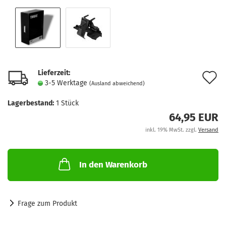
Lieferzeit:
A
3-5 Werktage
(Ausland abweichend)
d
Lagerbestand:
1
Stück
M
64,95 EUR
inkl. 19% MwSt. zzgl.
Versand
In den Warenkorb
Frage zum Produkt