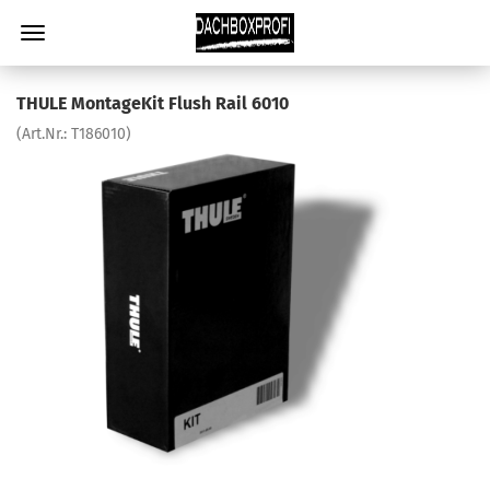
THULE MontageKit Flush Rail 6010
(Art.Nr.:
T186010
)