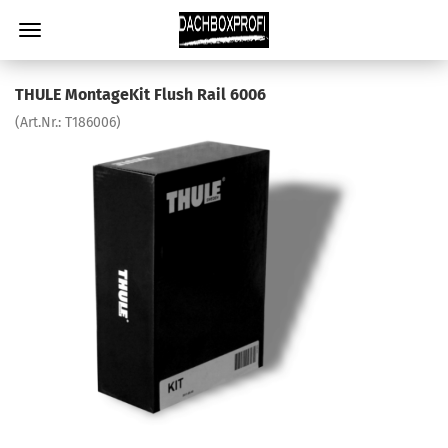
THULE MontageKit Flush Rail 6006
(Art.Nr.:
T186006
)