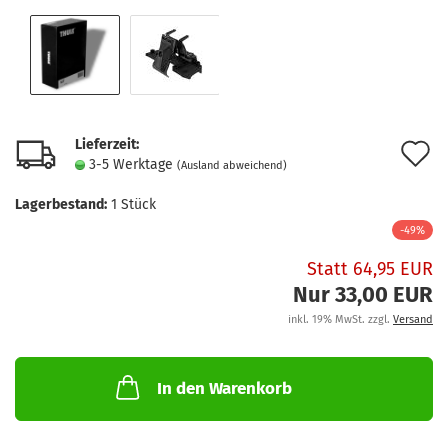
Lieferzeit:
A
3-5 Werktage
(Ausland abweichend)
d
Lagerbestand:
1
Stück
M
-49%
Statt 64,95 EUR
Nur 33,00 EUR
inkl. 19% MwSt. zzgl.
Versand
In den Warenkorb