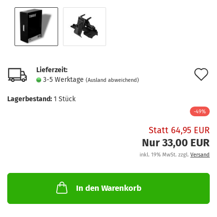
Lieferzeit:
A
3-5 Werktage
(Ausland abweichend)
d
Lagerbestand:
1
Stück
M
-49%
Statt 64,95 EUR
Nur 33,00 EUR
inkl. 19% MwSt. zzgl.
Versand
In den Warenkorb