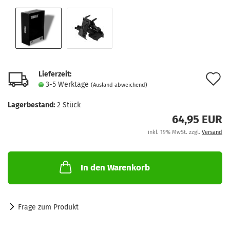
Lieferzeit:
A
3-5 Werktage
(Ausland abweichend)
d
Lagerbestand:
2
Stück
M
64,95 EUR
inkl. 19% MwSt. zzgl.
Versand
In den Warenkorb
Frage zum Produkt