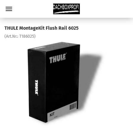
THULE MontageKit Flush Rail 6025
(Art.Nr.:
T186025
)