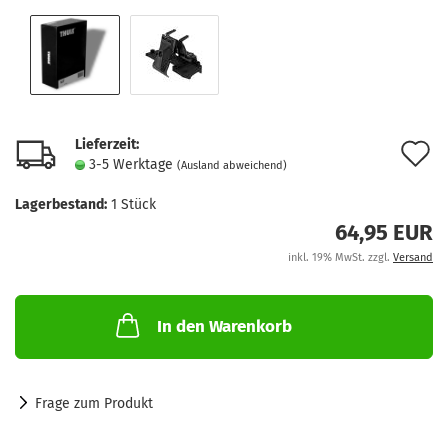
Lieferzeit:
A
3-5 Werktage
(Ausland abweichend)
d
Lagerbestand:
1
Stück
M
64,95 EUR
inkl. 19% MwSt. zzgl.
Versand
In den Warenkorb
Frage zum Produkt