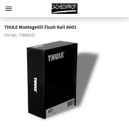
THULE MontageKit Flush Rail 6003
(Art.Nr.:
T186003
)