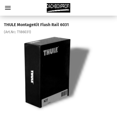
THULE MontageKit Flush Rail 6031
(Art.Nr.:
T186031
)