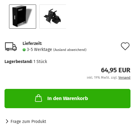
Lieferzeit:
A
3-5 Werktage
(Ausland abweichend)
d
Lagerbestand:
1
Stück
M
64,95 EUR
inkl. 19% MwSt. zzgl.
Versand
In den Warenkorb
Frage zum Produkt