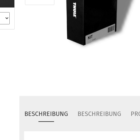
ule Montagekits 40.. für 753
ßsatz Fahrzeuge mit
tegrierter Reling
ule Montagekits 60.. für 7106
ßsatz Fahrzeuge mit
tegrierter Reling
ule Montagekits 70.. für 7107
ßsatz Fahrzeuge mit
xpunkte
ubehör anzeigen
ule Ersatzteile
epäck und Reisetaschen
hliesszylinder
BESCHREIBUNG
BESCHREIBUNG
PR
ebstahlschutz
ule Professional