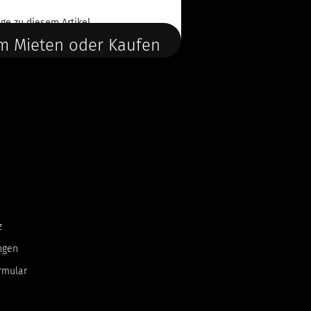
ge
zu diesem Artikel.
m Mieten oder Kaufen
z
ngen
rmular