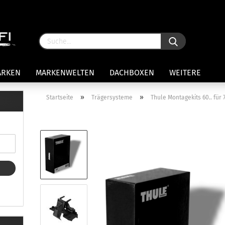
ARKEN
MARKENWELTEN
DACHBOXEN
WEITERE
»
»
Startseite
Trägersysteme
Thule Montagekits 60.. für 
rägersysteme anzeigen
stenträgerfüße
ststreben
Konto 
iversaltträger Reling
Passw
ule Montagekits 50.. für 7105
amp Fußsatz Fahrzeuge mit
ormalen Dach
ule Kits 30.. für 753 Fußsatz
t Fixpunkte