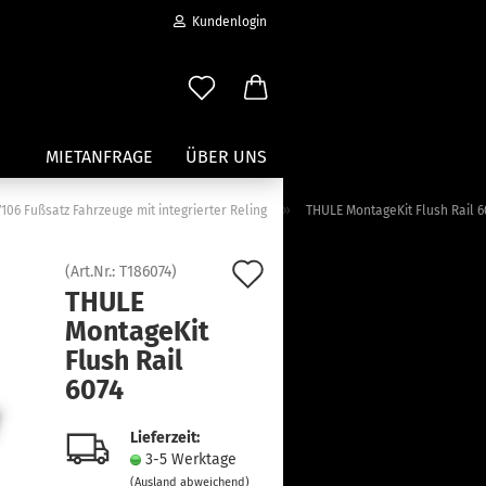
Kundenlogin
MIETANFRAGE
ÜBER UNS
»
7106 Fußsatz Fahrzeuge mit integrierter Reling
THULE MontageKit Flush Rail 6
Wassersport anzeigen
Auf
(Art.Nr.:
T186074
)
Paddleboard Traeger
THULE
den
Kajak und Kanuträger
MontageKit
erstellen
Träger für Surfbretter
Merkzettel
Flush Rail
ort vergessen?
Zubehör für Wassersportträger
6074
Lieferzeit:
3-5 Werktage
(Ausland abweichend)