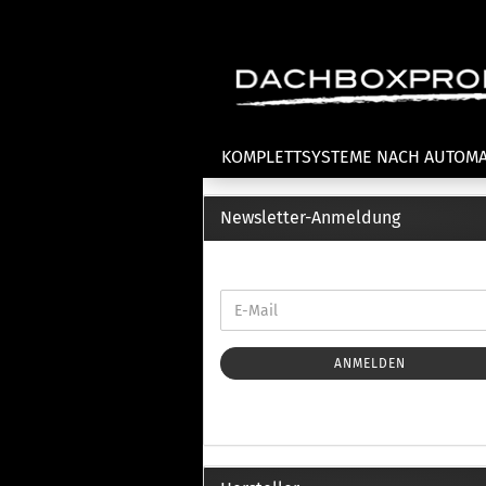
KOMPLETTSYSTEME NACH AUTOM
Newsletter-Anmeldung
Fahrradträger anzeigen
T
Dachfahrradträger
La
Heckklappenfahrradträger
La
Anhängekupplungsträger
Un
E-Bike Fahrradträger
ANMELDEN
Th
Cl
Zubehör Fahrradträger
n
Th
mi