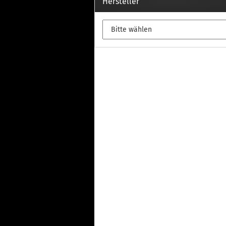
Th
Hersteller
Fu
in
Th
Fu
in
Th
Fu
Fi
Wintersport anzeigen
Z
Dachskiträger
Th
G
Sc
Di
Th