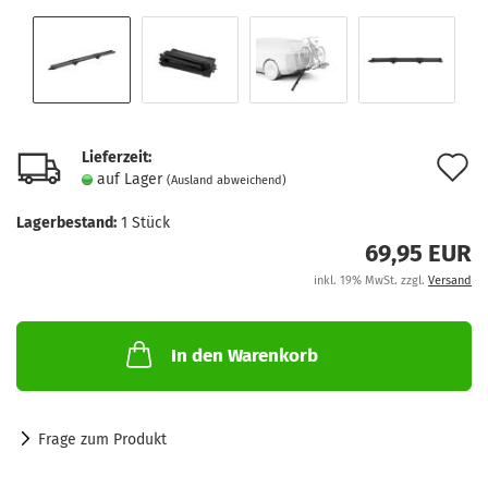
Lieferzeit:
A
auf Lager
(Ausland abweichend)
d
Lagerbestand:
1
Stück
M
69,95 EUR
inkl. 19% MwSt. zzgl.
Versand
In den Warenkorb
Frage zum Produkt