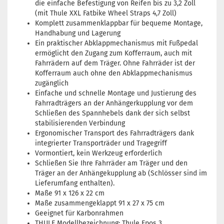
die einfache Befestigung von Reifen bis zu 3,2 Zoll
(mit Thule XXL Fatbike Wheel Straps 4,7 Zoll)
Komplett zusammenklappbar für bequeme Montage,
Handhabung und Lagerung
Ein praktischer Abklappmechanismus mit Fußpedal
ermöglicht den Zugang zum Kofferraum, auch mit
Fahrrädern auf dem Träger. Ohne Fahrräder ist der
Kofferraum auch ohne den Abklappmechanismus
zugänglich
Einfache und schnelle Montage und Justierung des
Fahrradträgers an der Anhängerkupplung vor dem
Schließen des Spannhebels dank der sich selbst
stabilisierenden Verbindung
Ergonomischer Transport des Fahrradträgers dank
integrierter Transporträder und Tragegriff
Vormontiert, kein Werkzeug erforderlich
Schließen Sie Ihre Fahrräder am Träger und den
Träger an der Anhängekupplung ab (Schlösser sind im
Lieferumfang enthalten).
Maße 91 x 126 x 22 cm
Maße zusammengeklappt 91 x 27 x 75 cm
Geeignet für Karbonrahmen
THULE Modellbezeichnung: Thule Epos 3