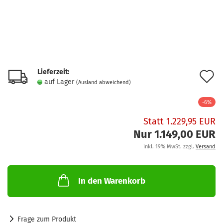
Lieferzeit:
A
auf Lager
(Ausland abweichend)
d
-6%
M
Statt 1.229,95 EUR
Nur 1.149,00 EUR
inkl. 19% MwSt. zzgl.
Versand
In den Warenkorb
Frage zum Produkt