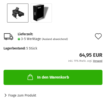
Lieferzeit:
A
3-5 Werktage
(Ausland abweichend)
d
Lagerbestand:
5
Stück
M
64,95 EUR
inkl. 19% MwSt. zzgl.
Versand
In den Warenkorb
Frage zum Produkt