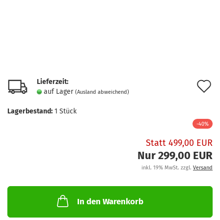
Lieferzeit:
A
auf Lager
(Ausland abweichend)
d
Lagerbestand:
1
Stück
M
-40%
Statt 499,00 EUR
Nur 299,00 EUR
inkl. 19% MwSt. zzgl.
Versand
In den Warenkorb