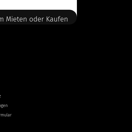
m Mieten oder Kaufen
z
ngen
rmular