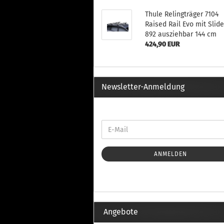
Th
Fu
Thule Relingträger 7104
in
Raised Rail Evo mit Slid
Th
892 ausziehbar 144 cm
Fu
424,90 EUR
in
Th
Fu
Newsletter-Anmeldung
Fi
Wintersport anzeigen
Z
Dachskiträger
Th
ANMELDEN
G
Sc
Di
Th
Angebote