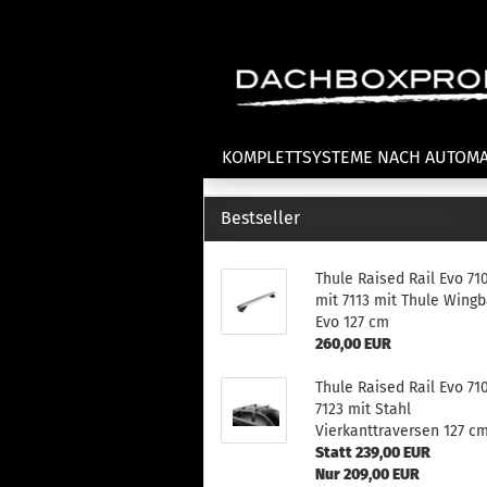
KOMPLETTSYSTEME NACH AUTOM
Bestseller
Fahrradträger anzeigen
T
Thule Raised Rail Evo 71
Dachfahrradträger
La
mit 7113 mit Thule Wingb
Heckklappenfahrradträger
La
Evo 127 cm
Anhängekupplungsträger
Un
260,00 EUR
E-Bike Fahrradträger
Th
Thule Raised Rail Evo 71
Cl
Zubehör Fahrradträger
7123 mit Stahl
n
Vierkanttraversen 127 c
Th
Statt 239,00 EUR
mi
Nur 209,00 EUR