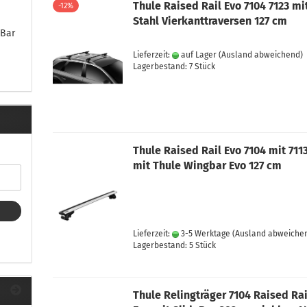
ule Montagekits 40.. für 753
Thule Raised Rail Evo 7104 7123 mi
-12%
ßsatz Fahrzeuge mit
Stahl Vierkanttraversen 127 cm
tegrierter Reling
eBar
ule Montagekits 60.. für 7106
Lieferzeit:
auf Lager
(Ausland abweichend)
ßsatz Fahrzeuge mit
Lagerbestand: 7 Stück
tegrierter Reling
ule Montagekits 70.. für 7107
ßsatz Fahrzeuge mit
xpunkte
Thule Raised Rail Evo 7104 mit 711
mit Thule Wingbar Evo 127 cm
ubehör anzeigen
ule Ersatzteile
epäck und Reisetaschen
Lieferzeit:
3-5 Werktage
(Ausland abweiche
hliesszylinder
Lagerbestand: 5 Stück
ebstahlschutz
ule Professional
Thule Relingträger 7104 Raised Rai