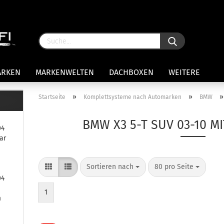
ARKEN
MARKENWELTEN
DACHBOXEN
WEITERE
»
»
Startseite
Komplettsysteme nach Automarken
BMW
rägersysteme anzeigen
BMW X3 5-T SUV 03-10 M
04
stenträgerfüße
ar
ststreben
Konto 
iversaltträger Reling
Sortieren nach
80 pro Seite
Passw
ule Montagekits 50.. für 7105
04
amp Fußsatz Fahrzeuge mit
ormalen Dach
1
m
ule Kits 30.. für 753 Fußsatz
t Fixpunkte