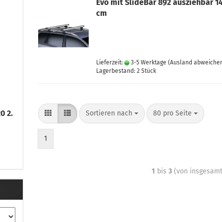
Evo mit SlideBar 892 ausziehbar 1
cm
Lieferzeit:
3-5 Werktage
(Ausland abweiche
Lagerbestand: 2 Stück
0 2.
Sortieren nach
80 pro Seite
1
1
bis
3
(von insgesam