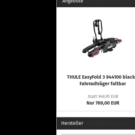
Th
Angebote
Fu
in
Th
Fu
in
Th
Fu
Fi
THULE EasyFold 3 944100 black
Wintersport anzeigen
Z
Fahrradträger faltbar
Dachskiträger
Th
Statt 949,95 EUR
G
Nur 769,00 EUR
Sc
Di
Th
Hersteller