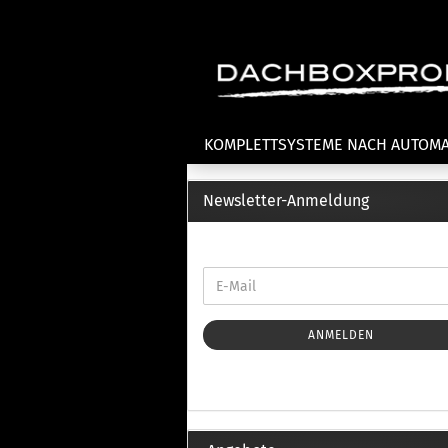
KOMPLETTSYSTEME NACH AUTOM
Newsletter-Anmeldung
Fahrradträger anzeigen
T
Dachfahrradträger
La
Heckklappenfahrradträger
La
Anhängekupplungsträger
Un
E-Bike Fahrradträger
ANMELDEN
Th
Cl
Zubehör Fahrradträger
n
Th
mi