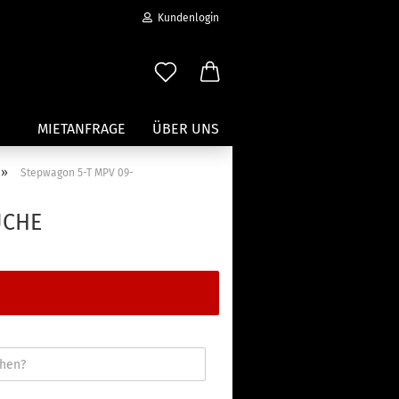
Kundenlogin
MIETANFRAGE
ÜBER UNS
»
Stepwagon 5-T MPV 09-
Wassersport anzeigen
UCHE
Paddleboard Traeger
Kajak und Kanuträger
erstellen
Träger für Surfbretter
ort vergessen?
Zubehör für Wassersportträger