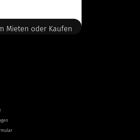
m Mieten oder Kaufen
z
ngen
rmular