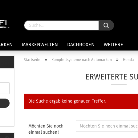
ARKEN
MARKENWELTEN
DACHBOXEN
WEITERE
»
»
Startseite
Komplettsysteme nach Automarken
Honda
rägersysteme anzeigen
ERWEITERTE S
stenträgerfüße
ststreben
Konto 
iversaltträger Reling
Die Suche ergab keine genauen Treffer.
Passw
ule Montagekits 50.. für 7105
amp Fußsatz Fahrzeuge mit
ormalen Dach
ule Kits 30.. für 753 Fußsatz
Möchten Sie noch
t Fixpunkte
einmal suchen?