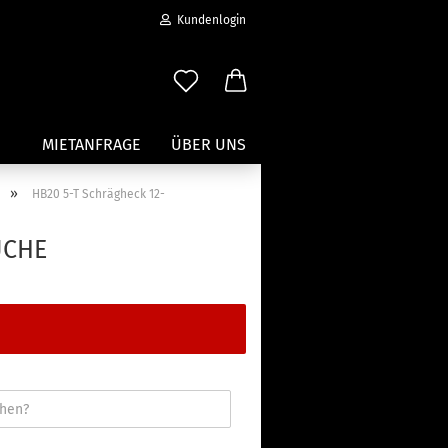
Kundenlogin
MIETANFRAGE
ÜBER UNS
»
HB20 5-T Schrägheck 12-
Wassersport anzeigen
UCHE
Paddleboard Traeger
Kajak und Kanuträger
erstellen
Träger für Surfbretter
ort vergessen?
Zubehör für Wassersportträger