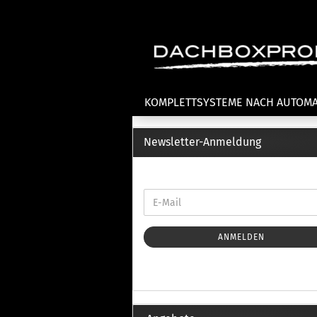
KOMPLETTSYSTEME NACH AUTOM
Newsletter-Anmeldung
Fahrradträger anzeigen
T
Dachfahrradträger
La
Heckklappenfahrradträger
La
Anhängekupplungsträger
Un
E-Bike Fahrradträger
ANMELDEN
Th
Cl
Zubehör Fahrradträger
n
Th
mi