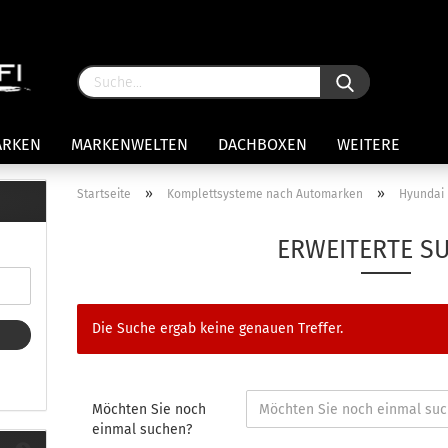
ARKEN
MARKENWELTEN
DACHBOXEN
WEITERE
»
»
Startseite
Komplettsysteme nach Automarken
Hyundai
rägersysteme anzeigen
ERWEITERTE S
stenträgerfüße
ststreben
Konto 
iversaltträger Reling
Die Suche ergab keine genauen Treffer.
Passw
ule Montagekits 50.. für 7105
amp Fußsatz Fahrzeuge mit
ormalen Dach
ule Kits 30.. für 753 Fußsatz
Möchten Sie noch
t Fixpunkte
einmal suchen?