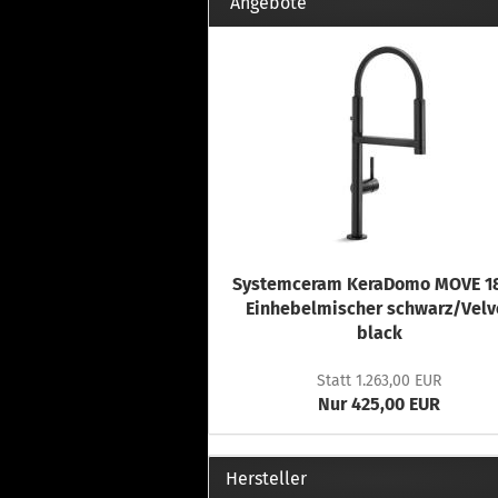
Th
Angebote
Fu
in
Th
Fu
in
Th
Fu
Fi
Systemceram KeraDomo MOVE 18
Wintersport anzeigen
Z
Einhebelmischer schwarz/Velv
black
Dachskiträger
Th
G
Statt 1.263,00 EUR
Sc
Nur 425,00 EUR
Di
Th
Hersteller