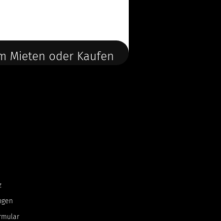
m Mieten oder Kaufen
z
ngen
rmular