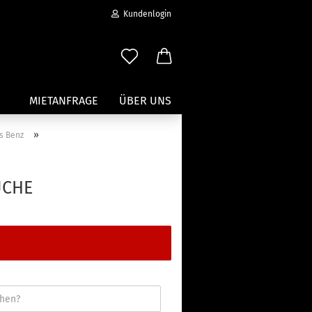
Kundenlogin
MIETANFRAGE
ÜBER UNS
»
s Benz
Wassersport anzeigen
Paddleboard Traeger
UCHE
Kajak und Kanuträger
erstellen
Träger für Surfbretter
ort vergessen?
Zubehör für Wassersportträger