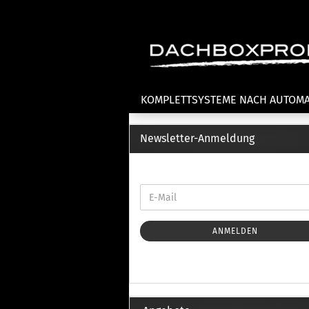
KOMPLETTSYSTEME NACH AUTOM
Newsletter-Anmeldung
Fahrradträger anzeigen
T
Dachfahrradträger
La
Heckklappenfahrradträger
La
Anhängekupplungsträger
Un
E-Bike Fahrradträger
ANMELDEN
Th
Cl
Zubehör Fahrradträger
n
Th
mi