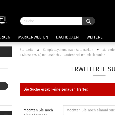
ARKEN
MARKENWELTEN
DACHBOXEN
WEITERE
»
»
Startseite
Komplettsysteme nach Automarken
Mercede
E Klasse (W212) m.Glasdach 4-T Stufenheck 09- mit Fixpunkte
rägersysteme anzeigen
stenträgerfüße
ERWEITERTE S
ststreben
Konto 
iversaltträger Reling
Passw
ule Montagekits 50.. für 7105
Die Suche ergab keine genauen Treffer.
amp Fußsatz Fahrzeuge mit
ormalen Dach
ule Kits 30.. für 753 Fußsatz
t Fixpunkte
Möchten Sie noch