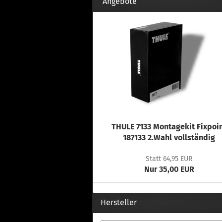
Th
Angebote
Fu
in
Th
Fu
in
Th
Fu
Fi
THULE 7133 Montagekit Fixpoi
Wintersport anzeigen
Z
187133 2.Wahl vollständig
Dachskiträger
Th
Statt 64,95 EUR
G
Nur 35,00 EUR
Sc
Di
Th
Hersteller