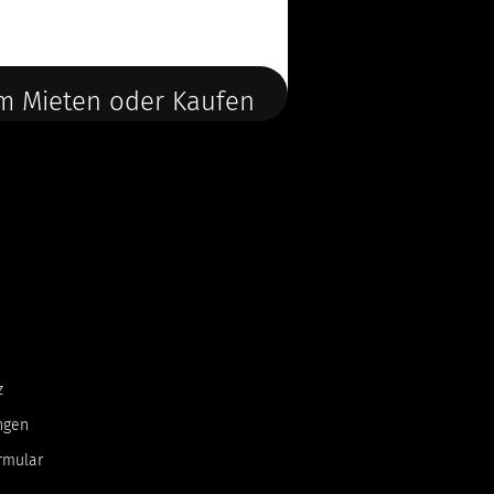
m Mieten oder Kaufen
z
ngen
rmular