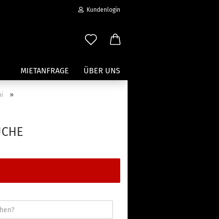
Kundenlogin
MIETANFRAGE
ÜBER UNS
»
hi
Wassersport anzeigen
Paddleboard Traeger
UCHE
Kajak und Kanuträger
erstellen
Träger für Surfbretter
ort vergessen?
Zubehör für Wassersportträger