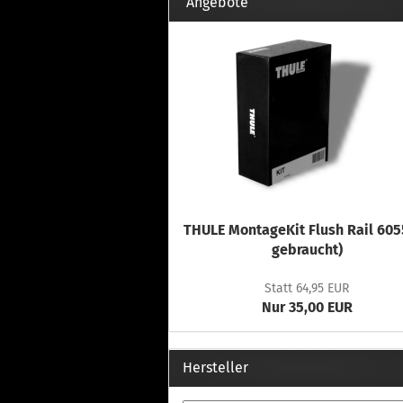
Th
Angebote
Fu
in
Th
Fu
in
Th
Fu
Fi
THULE MontageKit Flush Rail 605
Wintersport anzeigen
Z
gebraucht)
Dachskiträger
Th
Statt 64,95 EUR
G
Nur 35,00 EUR
Sc
Di
Th
Hersteller