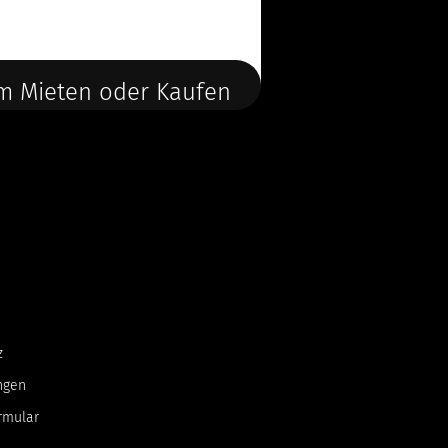
m Mieten oder Kaufen
z
ngen
rmular