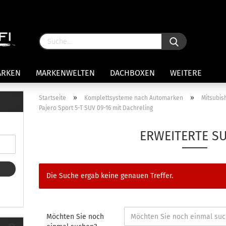
ARKEN
MARKENWELTEN
DACHBOXEN
WEITERE
»
»
Startseite
Komplettsysteme nach Automarken
Mitsubis
Pajero Sport 5-T SUV 09-16 mit Dachreling
rägersysteme anzeigen
stenträgerfüße
ERWEITERTE S
ststreben
Konto 
iversaltträger Reling
Passw
ule Montagekits 50.. für 7105
Die Suche ergab keine genauen Treffer.
amp Fußsatz Fahrzeuge mit
ormalen Dach
ule Kits 30.. für 753 Fußsatz
t Fixpunkte
Möchten Sie noch