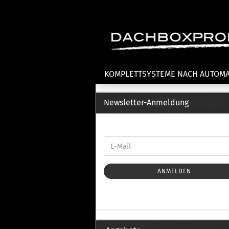
KOMPLETTSYSTEME NACH AUTOM
Newsletter-Anmeldung
Fahrradträger anzeigen
T
Dachfahrradträger
La
Heckklappenfahrradträger
La
Anhängekupplungsträger
Un
E-Bike Fahrradträger
ANMELDEN
Th
Cl
Zubehör Fahrradträger
n
Th
mi