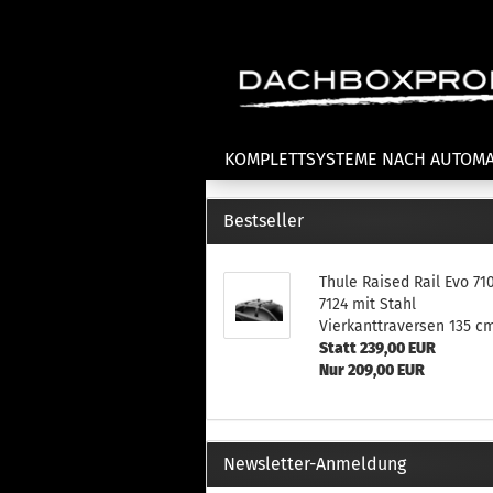
KOMPLETTSYSTEME NACH AUTOM
Bestseller
Fahrradträger anzeigen
T
Thule Raised Rail Evo 71
Dachfahrradträger
La
7124 mit Stahl
Heckklappenfahrradträger
La
Vierkanttraversen 135 c
Anhängekupplungsträger
Un
Statt 239,00 EUR
E-Bike Fahrradträger
Nur 209,00 EUR
Th
Cl
Zubehör Fahrradträger
n
Th
Newsletter-Anmeldung
mi