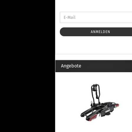
Th
Fu
in
Th
Fu
in
ANMELDEN
Th
Fu
Fi
Angebote
Wintersport anzeigen
Z
Dachskiträger
Th
G
Sc
Di
Th