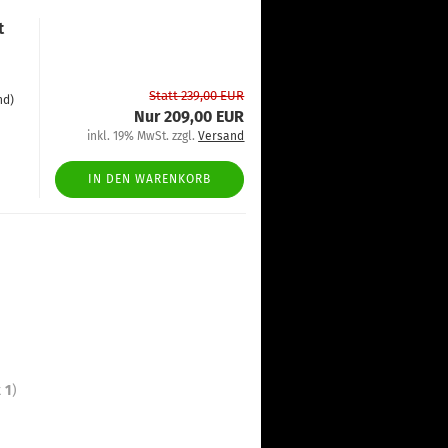
t
Statt 239,00 EUR
nd)
Nur 209,00 EUR
inkl. 19% MwSt. zzgl.
Versand
IN DEN WARENKORB
t
1
)