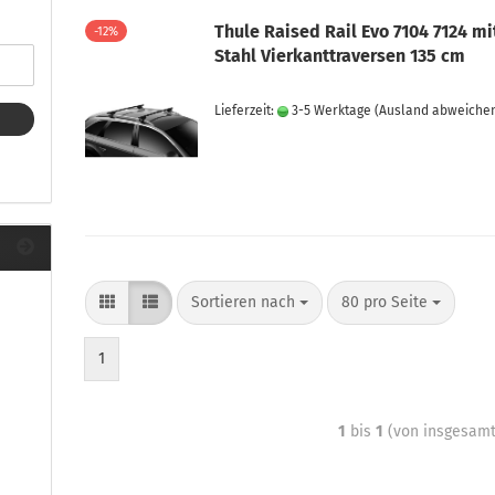
ule Montagekits 40.. für 753
ßsatz Fahrzeuge mit
Thule Raised Rail Evo 7104 7124 mi
-12%
tegrierter Reling
Stahl Vierkanttraversen 135 cm
ule Montagekits 60.. für 7106
ßsatz Fahrzeuge mit
Lieferzeit:
3-5 Werktage
(Ausland abweiche
tegrierter Reling
ule Montagekits 70.. für 7107
ßsatz Fahrzeuge mit
xpunkte
Sortieren nach
80 pro Seite
ubehör anzeigen
ule Ersatzteile
1
epäck und Reisetaschen
hliesszylinder
ebstahlschutz
1
bis
1
(von insgesam
ule Professional