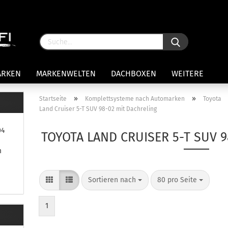
ARKEN
MARKENWELTEN
DACHBOXEN
WEITERE
»
»
Startseite
Komplettsysteme nach Automarken
Toyota
Land Cruiser 5-T SUV 98-02 mit Dachreling
rägersysteme anzeigen
04
stenträgerfüße
TOYOTA LAND CRUISER 5-T SUV 
ststreben
m
Konto 
iversaltträger Reling
Passw
ule Montagekits 50.. für 7105
Sortieren nach
80 pro Seite
amp Fußsatz Fahrzeuge mit
ormalen Dach
ule Kits 30.. für 753 Fußsatz
1
t Fixpunkte