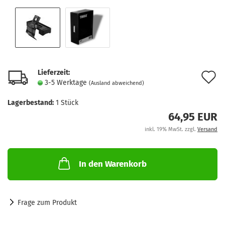
Lieferzeit:
A
3-5 Werktage
(Ausland abweichend)
d
Lagerbestand:
1
Stück
M
64,95 EUR
inkl. 19% MwSt. zzgl.
Versand
In den Warenkorb
Frage zum Produkt