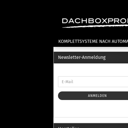
KOMPLETTSYSTEME NACH AUTOM
Newsletter-Anmeldung
Fahrradträger anzeigen
T
Dachfahrradträger
La
Heckklappenfahrradträger
La
Anhängekupplungsträger
Un
E-Bike Fahrradträger
ANMELDEN
Th
Cl
Zubehör Fahrradträger
n
Th
mi