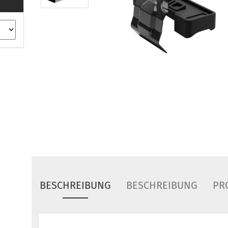
ule Montagekits 40.. für 753
ßsatz Fahrzeuge mit
tegrierter Reling
ule Montagekits 60.. für 7106
ßsatz Fahrzeuge mit
tegrierter Reling
ule Montagekits 70.. für 7107
ßsatz Fahrzeuge mit
xpunkte
ubehör anzeigen
ule Ersatzteile
epäck und Reisetaschen
hliesszylinder
BESCHREIBUNG
BESCHREIBUNG
PR
ebstahlschutz
ule Professional