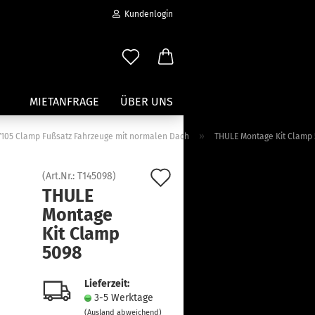
Kundenlogin
MIETANFRAGE
ÜBER UNS
»
r 7105 Clamp Fußsatz Fahrzeuge mit normalen Dach
THULE Montage Kit Clamp
Wassersport anzeigen
Auf
(Art.Nr.:
T145098
)
Paddleboard Traeger
THULE
den
Kajak und Kanuträger
Montage
erstellen
Träger für Surfbretter
Merkzettel
Kit Clamp
ort vergessen?
Zubehör für Wassersportträger
5098
Lieferzeit:
3-5 Werktage
(Ausland abweichend)