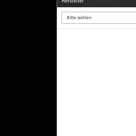
Th
Hersteller
Fu
in
Th
Fu
in
Th
Fu
Fi
Wintersport anzeigen
Z
Dachskiträger
Th
G
Sc
Di
Th