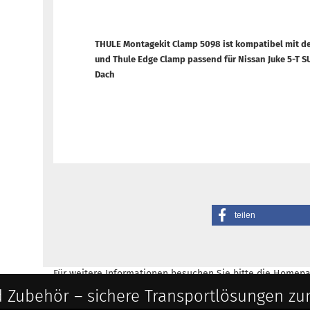
THULE Montagekit Clamp 5098 ist kompatibel mit d
und Thule Edge Clamp passend für Nissan Juke 5-T SUV
Dach
teilen
Für weitere Informationen besuchen Sie bitte die
Homepa
 Zubehör – sichere Transportlösungen zu