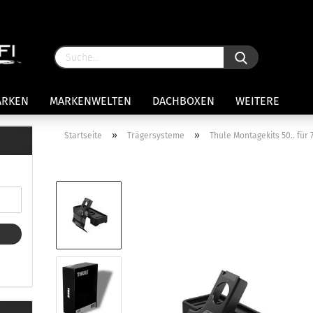
ARKEN
MARKENWELTEN
DACHBOXEN
WEITERE
»
»
Startseite
Trägersysteme
Thule Montagekits 50.. fü
rägersysteme anzeigen
stenträgerfüße
ststreben
Konto 
iversaltträger Reling
Passw
ule Montagekits 50.. für 7105
amp Fußsatz Fahrzeuge mit
ormalen Dach
ule Kits 30.. für 753 Fußsatz
t Fixpunkte