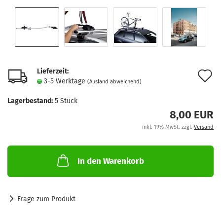
Lieferzeit:
A
3-5 Werktage
(Ausland abweichend)
d
Lagerbestand:
5
Stück
M
8,00 EUR
inkl. 19% MwSt. zzgl.
Versand
In den Warenkorb
Frage zum Produkt