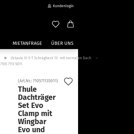
Kundenlogin
MIETANFRAGE
ÜBER UNS
»
»
a
Octavia III 5-T Schrägheck 13- mit normalen Dach
7105 7113 5011
Wassersport anzeigen
Paddleboard Traeger
Auf
(Art.Nr.:
710571135011
)
Kajak und Kanuträger
Thule
den
erstellen
Träger für Surfbretter
Dachträger
ort vergessen?
Merkzettel
Zubehör für Wassersportträger
Set Evo
Clamp mit
Wingbar
Evo und