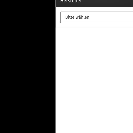
Th
Hersteller
Fu
in
Th
Fu
in
Th
Fu
Fi
Wintersport anzeigen
Z
Dachskiträger
Th
G
Sc
Di
Th