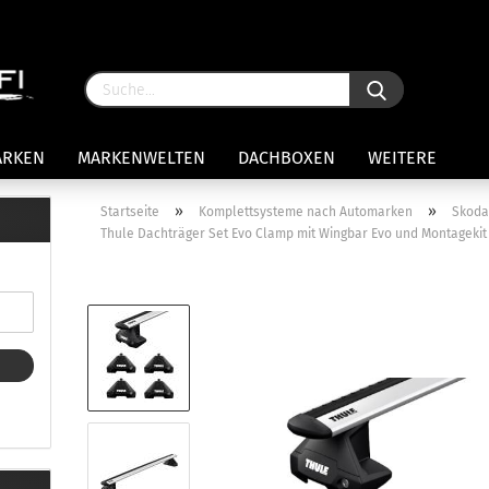
ARKEN
MARKENWELTEN
DACHBOXEN
WEITERE
»
»
Startseite
Komplettsysteme nach Automarken
Skod
Thule Dachträger Set Evo Clamp mit Wingbar Evo und Montagekit 
rägersysteme anzeigen
stenträgerfüße
ststreben
Konto 
iversaltträger Reling
Passw
ule Montagekits 50.. für 7105
amp Fußsatz Fahrzeuge mit
ormalen Dach
ule Kits 30.. für 753 Fußsatz
t Fixpunkte