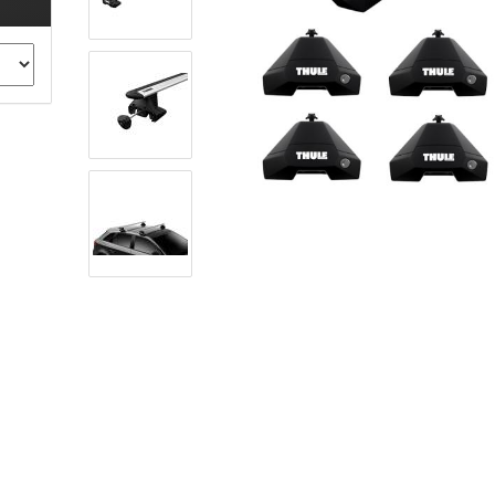
ule Montagekits 40.. für 753
ßsatz Fahrzeuge mit
tegrierter Reling
ule Montagekits 60.. für 7106
ßsatz Fahrzeuge mit
tegrierter Reling
ule Montagekits 70.. für 7107
ßsatz Fahrzeuge mit
xpunkte
ubehör anzeigen
ule Ersatzteile
epäck und Reisetaschen
hliesszylinder
ebstahlschutz
ule Professional