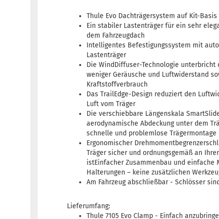
Thule Evo Dachträgersystem auf Kit-Basis
Ein stabiler Lastenträger für ein sehr eleg
dem Fahrzeugdach
Intelligentes Befestigungssystem mit aut
Lastenträger
Die WindDiffuser-Technologie unterbricht 
weniger Geräusche und Luftwiderstand sow
Kraftstoffverbrauch
Das TrailEdge-Design reduziert den Luftw
Luft vom Träger
Die verschiebbare Längenskala SmartSlide
aerodynamische Abdeckung unter dem Trä
schnelle und problemlose Trägermontage
Ergonomischer Drehmomentbegrenzerschlü
Träger sicher und ordnungsgemäß an Ihrem
istEinfacher Zusammenbau und einfache 
Halterungen – keine zusätzlichen Werkzeu
Am Fahrzeug abschließbar - Schlösser sin
Lieferumfang:
Thule 7105 Evo Clamp - Einfach anzubring