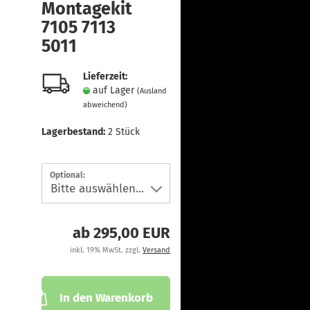
Montagekit
7105 7113
5011
Lieferzeit:
auf Lager
(Ausland
abweichend)
Lagerbestand:
2
Stück
Optional:
ab 295,00 EUR
inkl. 19% MwSt. zzgl.
Versand
In den Warenkorb