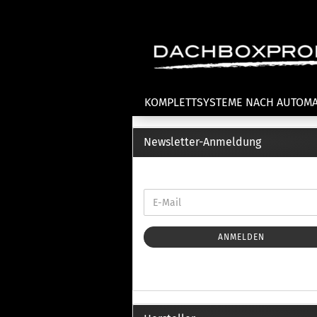
KOMPLETTSYSTEME NACH AUTOM
Newsletter-Anmeldung
Fahrradträger anzeigen
T
Dachfahrradträger
La
Heckklappenfahrradträger
La
Anhängekupplungsträger
Un
E-Bike Fahrradträger
ANMELDEN
Th
Cl
Zubehör Fahrradträger
n
Th
mi