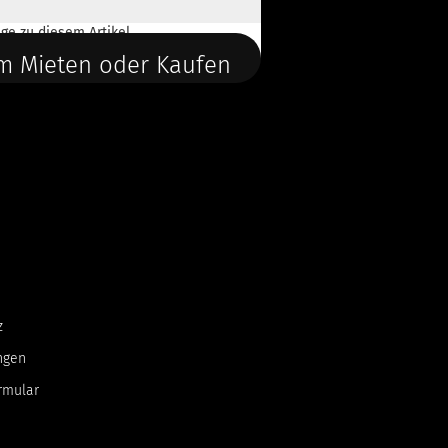
ge
zu diesem Artikel.
m Mieten oder Kaufen
z
ngen
rmular