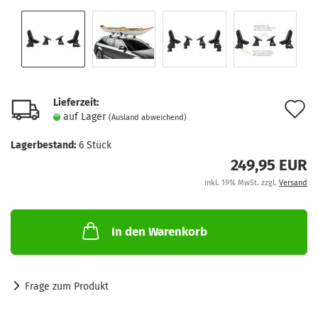
Lieferzeit:
A
auf Lager
(Ausland abweichend)
d
Lagerbestand:
6
Stück
M
249,95 EUR
inkl. 19% MwSt. zzgl.
Versand
In den Warenkorb
Frage zum Produkt