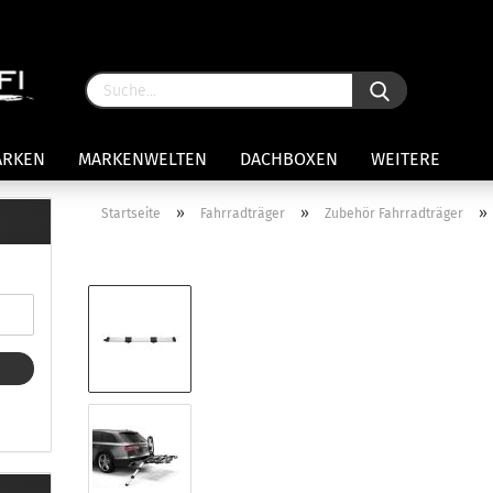
ARKEN
MARKENWELTEN
DACHBOXEN
WEITERE
»
»
»
Startseite
Fahrradträger
Zubehör Fahrradträger
rägersysteme anzeigen
stenträgerfüße
ststreben
Konto 
iversaltträger Reling
Passw
ule Montagekits 50.. für 7105
amp Fußsatz Fahrzeuge mit
ormalen Dach
ule Kits 30.. für 753 Fußsatz
t Fixpunkte