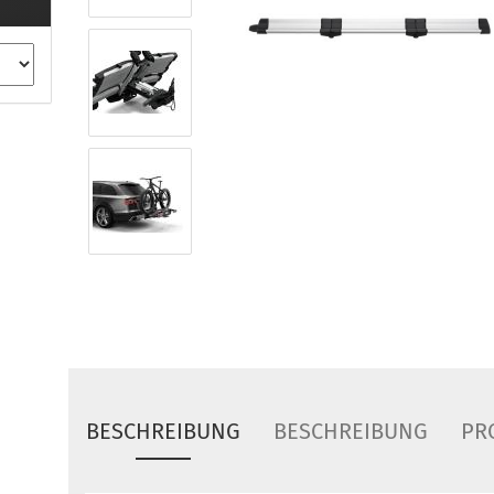
ule Montagekits 40.. für 753
ßsatz Fahrzeuge mit
tegrierter Reling
ule Montagekits 60.. für 7106
ßsatz Fahrzeuge mit
tegrierter Reling
ule Montagekits 70.. für 7107
ßsatz Fahrzeuge mit
xpunkte
ubehör anzeigen
ule Ersatzteile
epäck und Reisetaschen
hliesszylinder
ebstahlschutz
BESCHREIBUNG
BESCHREIBUNG
PR
ule Professional