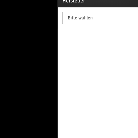
Th
Hersteller
Fu
in
Th
Fu
in
Th
Fu
Fi
Wintersport anzeigen
Z
Dachskiträger
Th
G
Sc
Di
Th