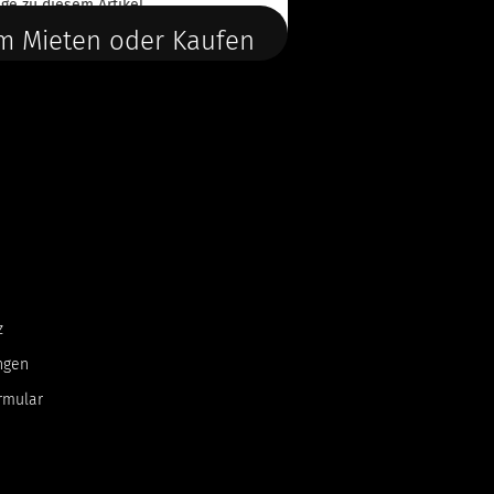
ge
zu diesem Artikel.
m Mieten oder Kaufen
z
ngen
rmular