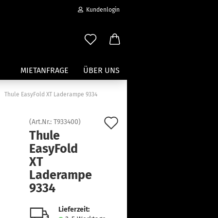
Kundenlogin
MIETANFRAGE
ÜBER UNS
Thule EasyFold XT Laderampe 9334
Wassersport anzeigen
Auf
(Art.Nr.:
T933400
)
Paddleboard Traeger
Thule
den
Kajak und Kanuträger
EasyFold
erstellen
Träger für Surfbretter
Merkzettel
XT
ort vergessen?
Zubehör für Wassersportträger
Laderampe
9334
Lieferzeit: