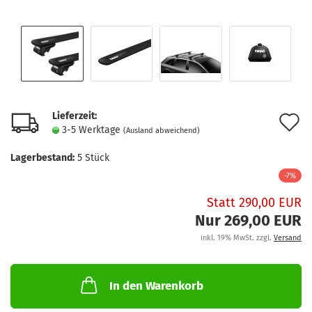
Lieferzeit:
A
3-5 Werktage
(Ausland abweichend)
d
Lagerbestand:
5
Stück
M
-7%
Statt 290,00 EUR
Nur 269,00 EUR
inkl. 19% MwSt. zzgl.
Versand
In den Warenkorb