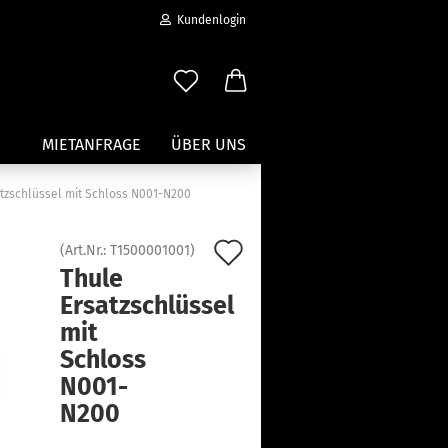
Kundenlogin
MIETANFRAGE
ÜBER UNS
atzschlüssel mit Schloss N001-N200
Wassersport anzeigen
Auf
(Art.Nr.:
T1500001001
)
Paddleboard Traeger
Thule
den
Kajak und Kanuträger
Ersatzschlüssel
erstellen
Träger für Surfbretter
Merkzettel
mit
ort vergessen?
Zubehör für Wassersportträger
Schloss
N001-
N200