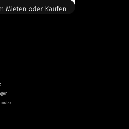
m Mieten oder Kaufen
z
ngen
rmular