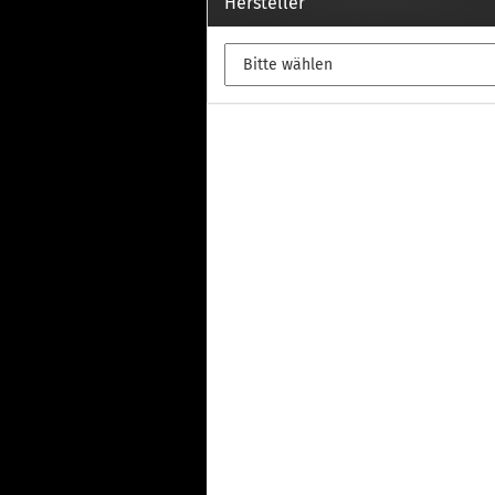
Th
Hersteller
Fu
in
Th
Fu
in
Th
Fu
Fi
Wintersport anzeigen
Z
Dachskiträger
Th
G
Sc
Di
Th