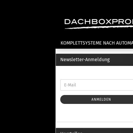
KOMPLETTSYSTEME NACH AUTOM
Newsletter-Anmeldung
Fahrradträger anzeigen
T
Dachfahrradträger
La
Heckklappenfahrradträger
La
Anhängekupplungsträger
Un
E-Bike Fahrradträger
ANMELDEN
Th
Cl
Zubehör Fahrradträger
n
Th
mi