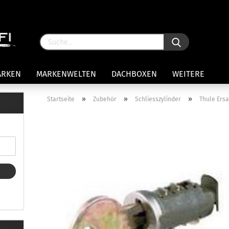
ARKEN
MARKENWELTEN
DACHBOXEN
WEITERE
»
»
»
Startseite
Zubehör
Schliesszylinder
Thule Ers
rägersysteme anzeigen
stenträgerfüße
ststreben
Konto 
iversaltträger Reling
Passw
ule Montagekits 50.. für 7105
amp Fußsatz Fahrzeuge mit
ormalen Dach
ule Kits 30.. für 753 Fußsatz
t Fixpunkte