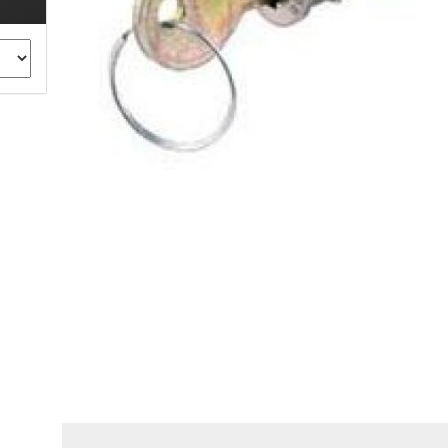
ule Montagekits 40.. für 753
ßsatz Fahrzeuge mit
tegrierter Reling
ule Montagekits 60.. für 7106
ßsatz Fahrzeuge mit
tegrierter Reling
ule Montagekits 70.. für 7107
ßsatz Fahrzeuge mit
xpunkte
ubehör anzeigen
ule Ersatzteile
epäck und Reisetaschen
hliesszylinder
ebstahlschutz
ule Professional