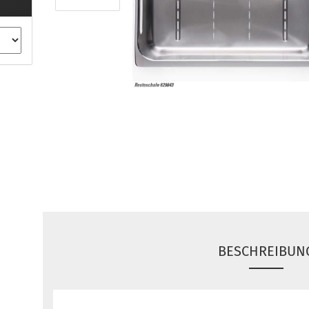
ule Montagekits 40.. für 753
ßsatz Fahrzeuge mit
tegrierter Reling
ule Montagekits 60.. für 7106
ßsatz Fahrzeuge mit
tegrierter Reling
ule Montagekits 70.. für 7107
ßsatz Fahrzeuge mit
xpunkte
ubehör anzeigen
ule Ersatzteile
epäck und Reisetaschen
hliesszylinder
BESCHREIBUN
ebstahlschutz
ule Professional