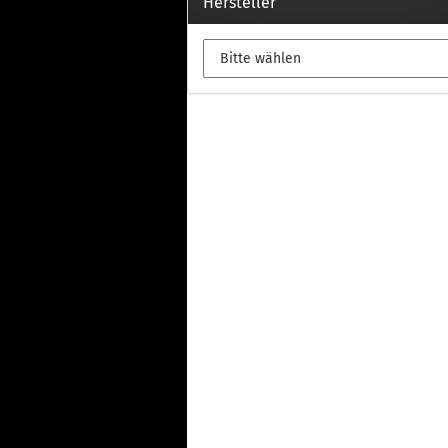
Th
Hersteller
Fu
in
Th
Fu
in
Th
Fu
Fi
Wintersport anzeigen
Z
Dachskiträger
Th
G
Sc
Di
Th