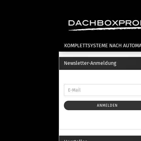
KOMPLETTSYSTEME NACH AUTOM
Newsletter-Anmeldung
Fahrradträger anzeigen
T
Dachfahrradträger
La
Heckklappenfahrradträger
La
Anhängekupplungsträger
Un
E-Bike Fahrradträger
ANMELDEN
Th
Cl
Zubehör Fahrradträger
n
Th
mi