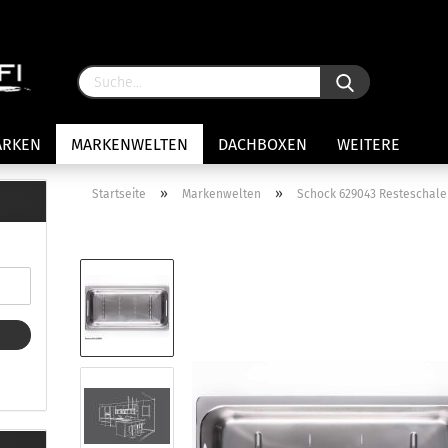
ARKEN
MARKENWELTEN
DACHBOXEN
WEITERE
»
»
Startseite
Markenwelten
Schock 629043 Resteschale
rägersysteme anzeigen
stenträgerfüße
ststreben
Konto 
iversaltträger Reling
Passw
ule Montagekits 50.. für 7105
amp Fußsatz Fahrzeuge mit
ormalen Dach
ule Kits 30.. für 753 Fußsatz
t Fixpunkte