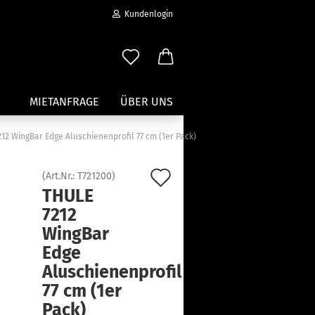
Kundenlogin
MIETANFRAGE
ÜBER UNS
12 WingBar Edge Aluschienenprofil 77 cm (1er Pack)
Wassersport anzeigen
Auf
(Art.Nr.:
T721200
)
Paddleboard Traeger
THULE
den
Kajak und Kanuträger
7212
erstellen
Träger für Surfbretter
Merkzettel
WingBar
ort vergessen?
Zubehör für Wassersportträger
Edge
Aluschienenprofil
77 cm (1er
Pack)