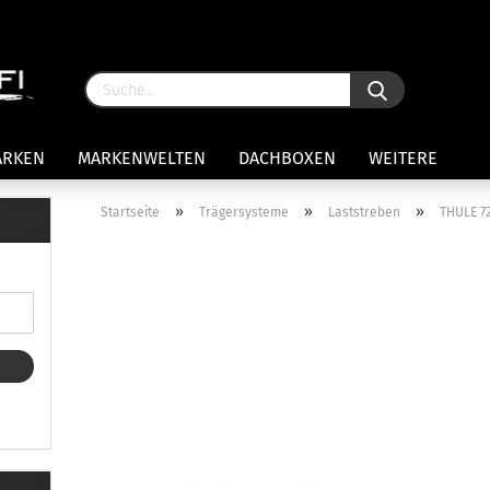
ARKEN
MARKENWELTEN
DACHBOXEN
WEITERE
»
»
»
Startseite
Trägersysteme
Laststreben
THULE 72
rägersysteme anzeigen
stenträgerfüße
ststreben
Konto 
iversaltträger Reling
Passw
ule Montagekits 50.. für 7105
amp Fußsatz Fahrzeuge mit
ormalen Dach
ule Kits 30.. für 753 Fußsatz
t Fixpunkte