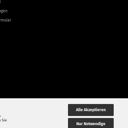
z
ngen
rmular
Alle Akzeptieren
,
 Sie
Nur Notwendige