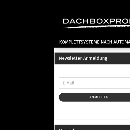
KOMPLETTSYSTEME NACH AUTOM
Newsletter-Anmeldung
Fahrradträger anzeigen
T
Dachfahrradträger
La
Heckklappenfahrradträger
La
Anhängekupplungsträger
Un
E-Bike Fahrradträger
ANMELDEN
Th
Cl
Zubehör Fahrradträger
n
Th
mi