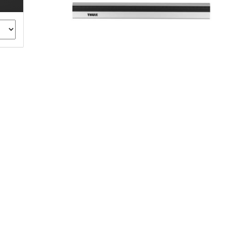
ule Montagekits 40.. für 753
ßsatz Fahrzeuge mit
tegrierter Reling
ule Montagekits 60.. für 7106
ßsatz Fahrzeuge mit
tegrierter Reling
ule Montagekits 70.. für 7107
ßsatz Fahrzeuge mit
xpunkte
ubehör anzeigen
ule Ersatzteile
epäck und Reisetaschen
hliesszylinder
ebstahlschutz
ule Professional