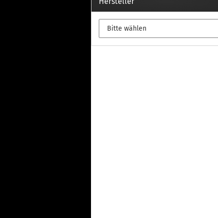
Th
Hersteller
Fu
in
Th
Fu
in
Th
Fu
Fi
Wintersport anzeigen
Z
Dachskiträger
Th
G
Sc
Di
Th