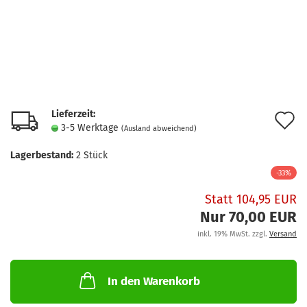
Lieferzeit:
A
3-5 Werktage
(Ausland abweichend)
d
Lagerbestand:
2
Stück
M
-33%
Statt 104,95 EUR
Nur 70,00 EUR
inkl. 19% MwSt. zzgl.
Versand
In den Warenkorb