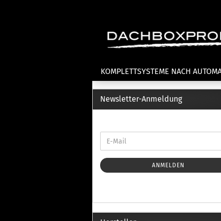
KOMPLETTSYSTEME NACH AUTOM
Newsletter-Anmeldung
Fahrradträger anzeigen
T
Dachfahrradträger
La
Heckklappenfahrradträger
La
Anhängekupplungsträger
Un
E-Bike Fahrradträger
ANMELDEN
Th
Cl
Zubehör Fahrradträger
n
Th
mi