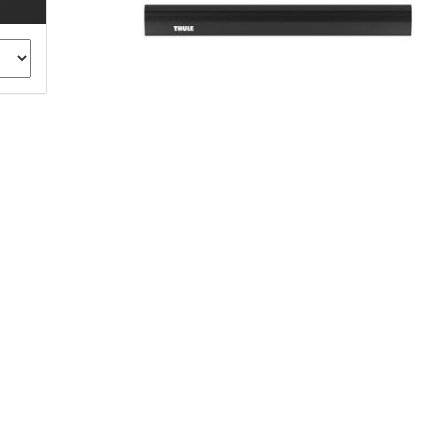
ule Montagekits 40.. für 753
ßsatz Fahrzeuge mit
tegrierter Reling
ule Montagekits 60.. für 7106
ßsatz Fahrzeuge mit
tegrierter Reling
ule Montagekits 70.. für 7107
ßsatz Fahrzeuge mit
xpunkte
ubehör anzeigen
ule Ersatzteile
epäck und Reisetaschen
hliesszylinder
ebstahlschutz
ule Professional