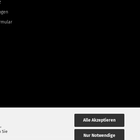
z
ngen
rmular
Alle Akzeptieren
,
 Sie
Nur Notwendige