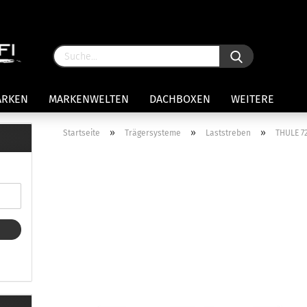
ARKEN
MARKENWELTEN
DACHBOXEN
WEITERE
»
»
»
Startseite
Trägersysteme
Laststreben
THULE 72
rägersysteme anzeigen
stenträgerfüße
ststreben
Konto 
iversaltträger Reling
Passw
ule Montagekits 50.. für 7105
amp Fußsatz Fahrzeuge mit
ormalen Dach
ule Kits 30.. für 753 Fußsatz
t Fixpunkte