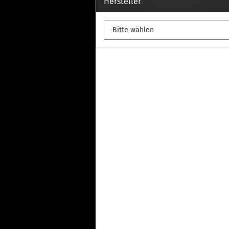
Th
Hersteller
Fu
in
Th
Fu
in
Th
Fu
Fi
Wintersport anzeigen
Z
Dachskiträger
Th
G
Sc
Di
Th