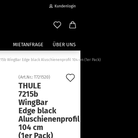
Kundenlogin
MIETANFRAGE
ÜBER UNS
15b WingBar Edge black Aluschienenprofil 104 cm (1er Pack)
Wassersport anzeigen
Auf
(Art.Nr.:
T721520
)
Paddleboard Traeger
THULE
den
Kajak und Kanuträger
7215b
erstellen
Träger für Surfbretter
Merkzettel
WingBar
ort vergessen?
Zubehör für Wassersportträger
Edge black
Aluschienenprofil
104 cm
(1er Pack)