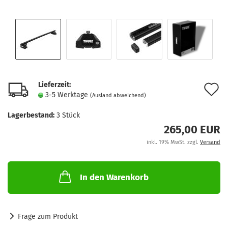
Lieferzeit:
A
3-5 Werktage
(Ausland abweichend)
d
Lagerbestand:
3
Stück
M
265,00 EUR
inkl. 19% MwSt. zzgl.
Versand
In den Warenkorb
Frage zum Produkt