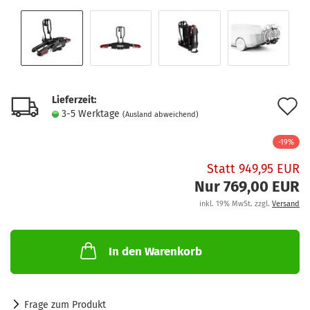
Lieferzeit:
A
3-5 Werktage
(Ausland abweichend)
d
-19%
M
Statt 949,95 EUR
Nur 769,00 EUR
inkl. 19% MwSt. zzgl.
Versand
In den Warenkorb
Frage zum Produkt