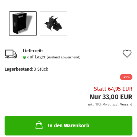
Lieferzeit:
A
auf Lager
(Ausland abweichend)
d
Lagerbestand:
3
Stück
M
-49%
Statt 64,95 EUR
Nur 33,00 EUR
inkl. 19% MwSt. zzgl.
Versand
In den Warenkorb