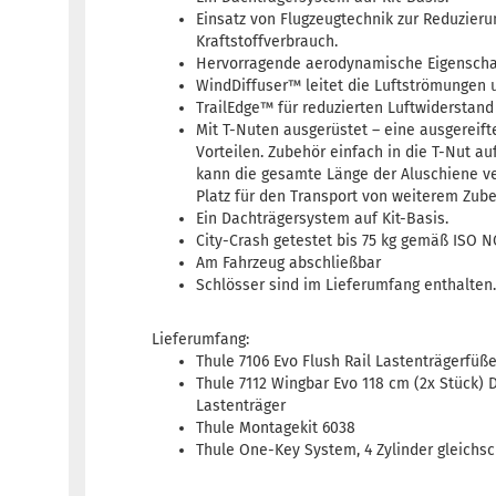
Einsatz von Flugzeugtechnik zur Reduzier
Kraftstoffverbrauch.
Hervorragende aerodynamische Eigenscha
WindDiffuser™ leitet die Luftströmungen 
TrailEdge™ für reduzierten Luftwiderstand
Mit T-Nuten ausgerüstet – eine ausgereift
Vorteilen. Zubehör einfach in die T-Nut au
kann die gesamte Länge der Aluschiene 
Platz für den Transport von weiterem Zube
Ein Dachträgersystem auf Kit-Basis.
City-Crash getestet bis 75 kg gemäß ISO 
Am Fahrzeug abschließbar
Schlösser sind im Lieferumfang enthalten
Lieferumfang:
Thule 7106 Evo Flush Rail Lastenträgerfüße
Thule 7112 Wingbar Evo 118 cm (2x Stück) 
Lastenträger
Thule Montagekit 6038
Thule One-Key System, 4 Zylinder gleichs