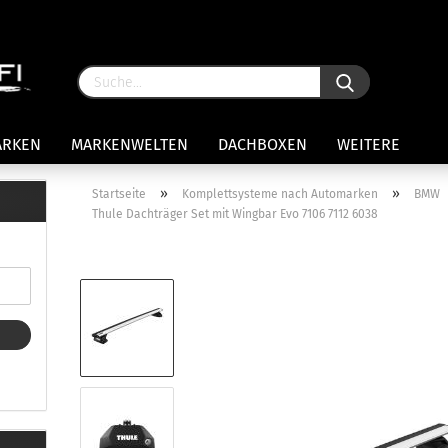
ARKEN
MARKENWELTEN
DACHBOXEN
WEITERE
»
»
Startseite
Komplettsysteme nach Automarken
BMW
Thule Dachträger Set mit Wingbar Evo 7106 7112 6038
rägersysteme anzeigen
stenträgerfüße
ststreben
Konto 
iversaltträger Reling
Passw
ule Montagekits 50.. für 7105
amp Fußsatz Fahrzeuge mit
ormalen Dach
ule Kits 30.. für 753 Fußsatz
t Fixpunkte