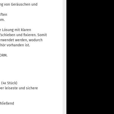
ung von Geräuschen und
ften
um.
e Lösung mit klaren
fschieben und fixieren. Somit
verwendet werden, wodurch
hör vorhanden ist.
NORM.
.
 (4x Stück)
Der leiseste und sichere
chließend