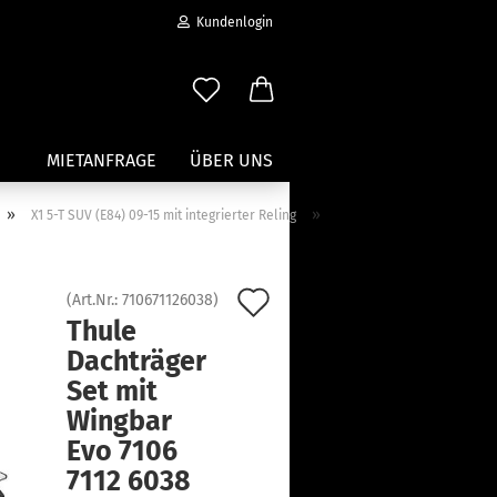
Kundenlogin
MIETANFRAGE
ÜBER UNS
»
»
X1 5-T SUV (E84) 09-15 mit integrierter Reling
Wassersport anzeigen
Paddleboard Traeger
Auf
(Art.Nr.:
710671126038
)
Kajak und Kanuträger
Thule
den
erstellen
Träger für Surfbretter
Dachträger
ort vergessen?
Merkzettel
Zubehör für Wassersportträger
Set mit
Wingbar
Evo 7106
7112 6038