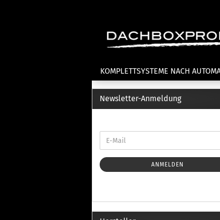
KOMPLETTSYSTEME NACH AUTOM
Newsletter-Anmeldung
Fahrradträger anzeigen
T
Dachfahrradträger
La
Heckklappenfahrradträger
La
Anhängekupplungsträger
Un
E-Bike Fahrradträger
ANMELDEN
Th
Cl
Zubehör Fahrradträger
n
Th
mi