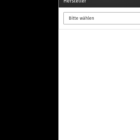
Th
Hersteller
Fu
in
Th
Fu
in
Th
Fu
Fi
Wintersport anzeigen
Z
Dachskiträger
Th
G
Sc
Di
Th