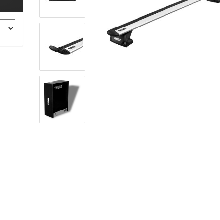
ule Montagekits 40.. für 753
ßsatz Fahrzeuge mit
tegrierter Reling
ule Montagekits 60.. für 7106
ßsatz Fahrzeuge mit
tegrierter Reling
ule Montagekits 70.. für 7107
ßsatz Fahrzeuge mit
xpunkte
ubehör anzeigen
ule Ersatzteile
epäck und Reisetaschen
hliesszylinder
ebstahlschutz
ule Professional