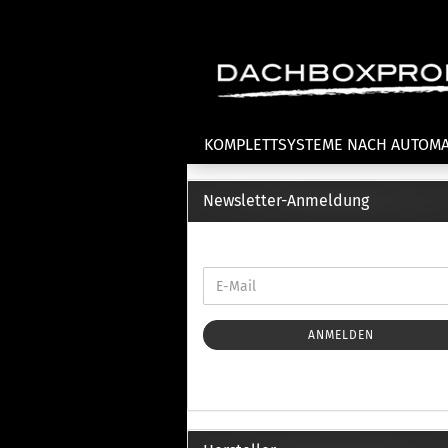
KOMPLETTSYSTEME NACH AUTOM
Newsletter-Anmeldung
Fahrradträger anzeigen
T
Dachfahrradträger
La
Heckklappenfahrradträger
La
Anhängekupplungsträger
Un
E-Bike Fahrradträger
ANMELDEN
Th
Cl
Zubehör Fahrradträger
n
Th
mi