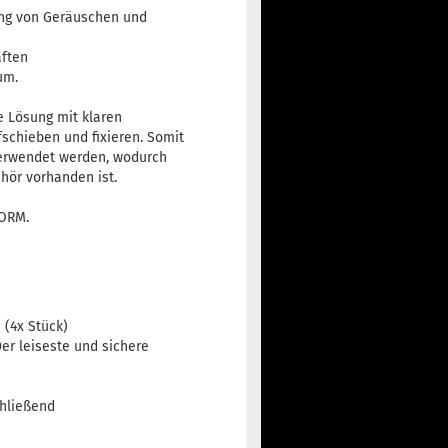
ung von Geräuschen und
ften
um.
e Lösung mit klaren
fschieben und fixieren. Somit
verwendet werden, wodurch
hör vorhanden ist.
NORM.
.
 (4x Stück)
Der leiseste und sichere
chließend