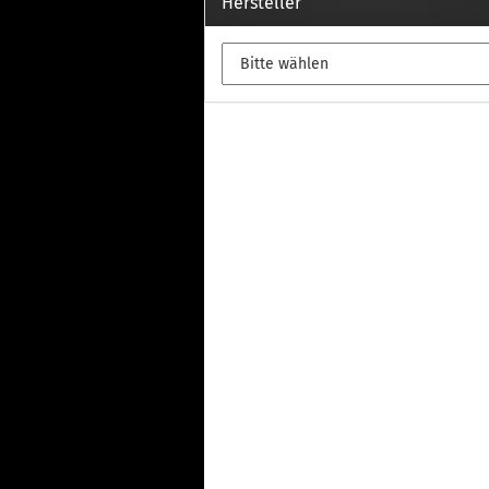
Th
Hersteller
Fu
in
Th
Fu
in
Th
Fu
Fi
Wintersport anzeigen
Z
Dachskiträger
Th
G
Sc
Di
Th