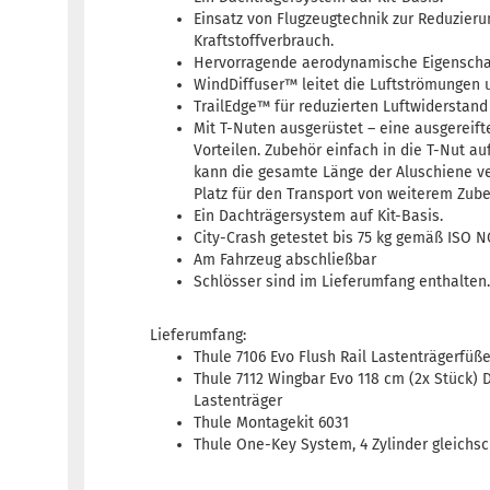
Einsatz von Flugzeugtechnik zur Reduzier
Kraftstoffverbrauch.
Hervorragende aerodynamische Eigenscha
WindDiffuser™ leitet die Luftströmungen 
TrailEdge™ für reduzierten Luftwiderstand
Mit T-Nuten ausgerüstet – eine ausgereift
Vorteilen. Zubehör einfach in die T-Nut au
kann die gesamte Länge der Aluschiene 
Platz für den Transport von weiterem Zube
Ein Dachträgersystem auf Kit-Basis.
City-Crash getestet bis 75 kg gemäß ISO 
Am Fahrzeug abschließbar
Schlösser sind im Lieferumfang enthalten
Lieferumfang:
Thule 7106 Evo Flush Rail Lastenträgerfüße
Thule 7112 Wingbar Evo 118 cm (2x Stück) 
Lastenträger
Thule Montagekit 6031
Thule One-Key System, 4 Zylinder gleichs