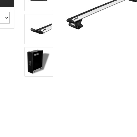
ule Montagekits 40.. für 753
ßsatz Fahrzeuge mit
tegrierter Reling
ule Montagekits 60.. für 7106
ßsatz Fahrzeuge mit
tegrierter Reling
ule Montagekits 70.. für 7107
ßsatz Fahrzeuge mit
xpunkte
ubehör anzeigen
ule Ersatzteile
epäck und Reisetaschen
hliesszylinder
ebstahlschutz
ule Professional