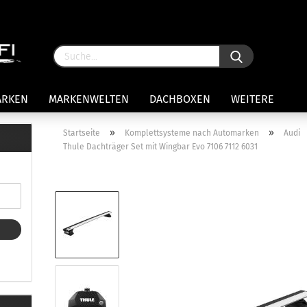
ARKEN
MARKENWELTEN
DACHBOXEN
WEITERE
»
»
Startseite
Komplettsysteme nach Automarken
Audi
Thule Dachträger Set mit Wingbar Evo 7106 7112 6031
rägersysteme anzeigen
stenträgerfüße
ststreben
Konto 
iversaltträger Reling
Passw
ule Montagekits 50.. für 7105
amp Fußsatz Fahrzeuge mit
ormalen Dach
ule Kits 30.. für 753 Fußsatz
t Fixpunkte