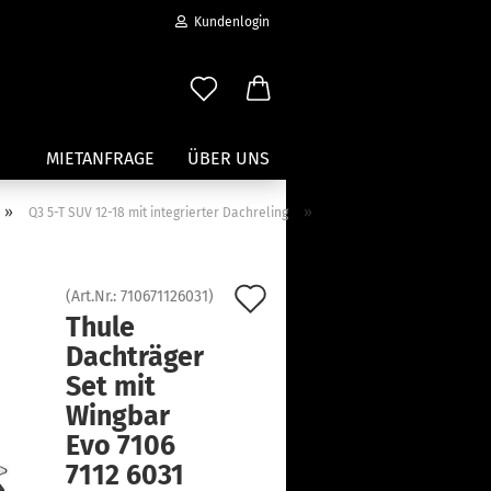
Kundenlogin
MIETANFRAGE
ÜBER UNS
»
»
Q3 5-T SUV 12-18 mit integrierter Dachreling
Wassersport anzeigen
Paddleboard Traeger
Auf
(Art.Nr.:
710671126031
)
Kajak und Kanuträger
Thule
den
erstellen
Träger für Surfbretter
Dachträger
ort vergessen?
Merkzettel
Zubehör für Wassersportträger
Set mit
Wingbar
Evo 7106
7112 6031