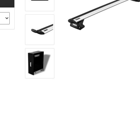
ule Montagekits 40.. für 753
ßsatz Fahrzeuge mit
tegrierter Reling
ule Montagekits 60.. für 7106
ßsatz Fahrzeuge mit
tegrierter Reling
ule Montagekits 70.. für 7107
ßsatz Fahrzeuge mit
xpunkte
ubehör anzeigen
ule Ersatzteile
epäck und Reisetaschen
hliesszylinder
ebstahlschutz
ule Professional