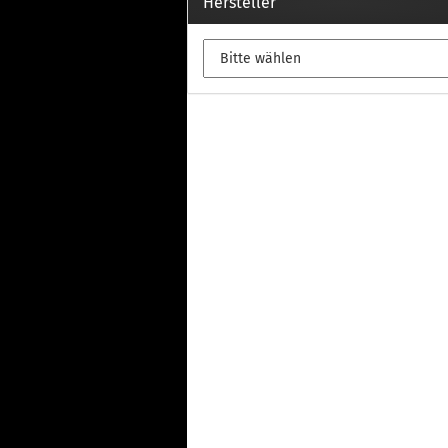
Th
Hersteller
Fu
in
Th
Fu
in
Th
Fu
Fi
Wintersport anzeigen
Z
Dachskiträger
Th
G
Sc
Di
Th