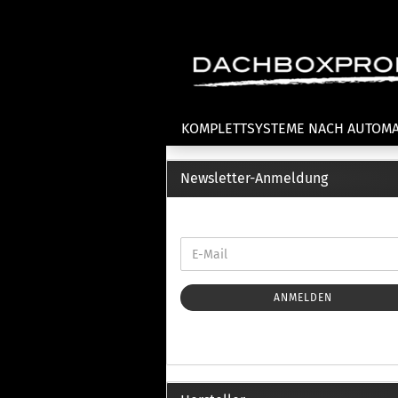
KOMPLETTSYSTEME NACH AUTOM
Newsletter-Anmeldung
Fahrradträger anzeigen
T
Dachfahrradträger
La
Heckklappenfahrradträger
La
Anhängekupplungsträger
Un
E-Bike Fahrradträger
ANMELDEN
Th
Cl
Zubehör Fahrradträger
n
Th
mi