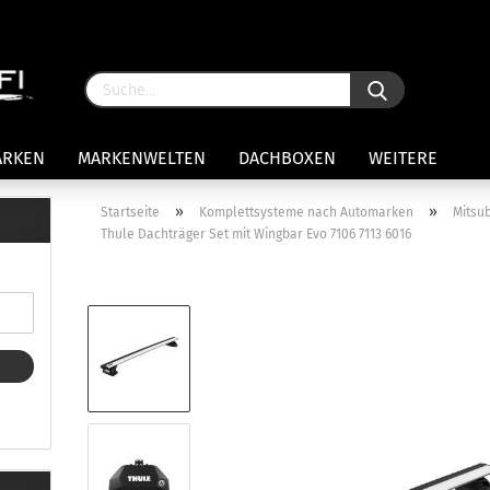
ARKEN
MARKENWELTEN
DACHBOXEN
WEITERE
»
»
Startseite
Komplettsysteme nach Automarken
Mitsub
Thule Dachträger Set mit Wingbar Evo 7106 7113 6016
rägersysteme anzeigen
stenträgerfüße
ststreben
Konto 
iversaltträger Reling
Passw
ule Montagekits 50.. für 7105
amp Fußsatz Fahrzeuge mit
ormalen Dach
ule Kits 30.. für 753 Fußsatz
t Fixpunkte