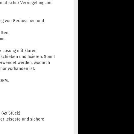
omatischer Verriegelung am
ung von Geräuschen und
ften
um.
e Lösung mit klaren
fschieben und fixieren. Somit
verwendet werden, wodurch
hör vorhanden ist.
NORM.
.
 (4x Stück)
Der leiseste und sichere