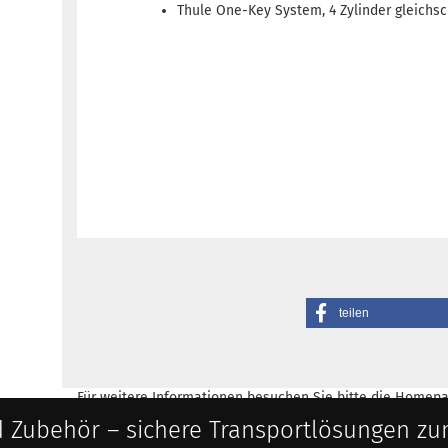
Thule One-Key System, 4 Zylinder gleichs
teilen
Für weitere Informationen besuchen Sie bitte die
Homepa
 Zubehör – sichere Transportlösungen zu