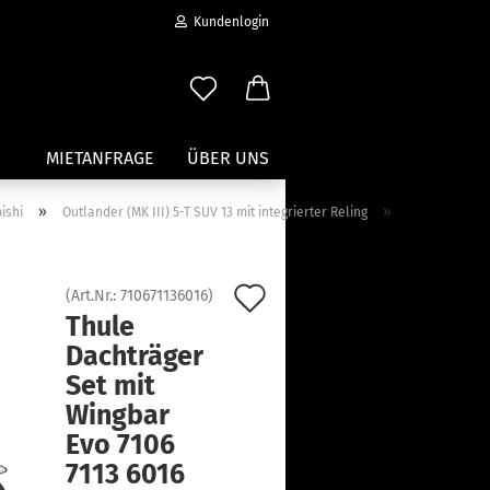
Kundenlogin
MIETANFRAGE
ÜBER UNS
»
»
ishi
Outlander (MK III) 5-T SUV 13 mit integrierter Reling
Wassersport anzeigen
Paddleboard Traeger
Auf
(Art.Nr.:
710671136016
)
Kajak und Kanuträger
Thule
den
erstellen
Träger für Surfbretter
Dachträger
ort vergessen?
Merkzettel
Zubehör für Wassersportträger
Set mit
Wingbar
Evo 7106
7113 6016