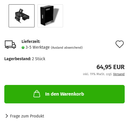
Lieferzeit:
A
3-5 Werktage
(Ausland abweichend)
d
Lagerbestand:
2
Stück
M
64,95 EUR
inkl. 19% MwSt. zzgl.
Versand
In den Warenkorb
Frage zum Produkt